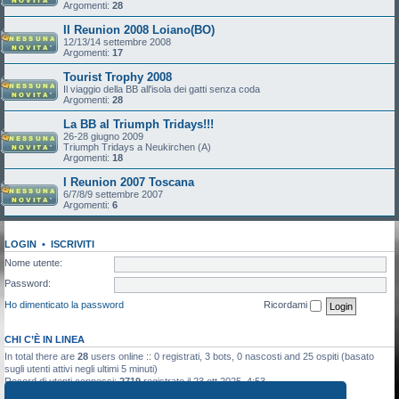
Argomenti:
28
II Reunion 2008 Loiano(BO)
12/13/14 settembre 2008
Argomenti:
17
Tourist Trophy 2008
Il viaggio della BB all'isola dei gatti senza coda
Argomenti:
28
La BB al Triumph Tridays!!!
26-28 giugno 2009
Triumph Tridays a Neukirchen (A)
Argomenti:
18
I Reunion 2007 Toscana
6/7/8/9 settembre 2007
Argomenti:
6
LOGIN
•
ISCRIVITI
Nome utente:
Password:
Ho dimenticato la password
Ricordami
CHI C’È IN LINEA
In total there are
28
users online :: 0 registrati, 3 bots, 0 nascosti and 25 ospiti (basato
sugli utenti attivi negli ultimi 5 minuti)
Record di utenti connessi:
2719
registrato il 23 ott 2025, 4:53