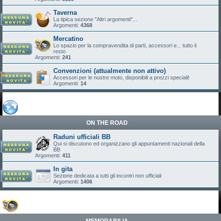
Taverna
La tipica sezione "Altri argomenti"...
Argomenti:
4368
Mercatino
Lo spazio per la compravendita di parti, accessori e... tutto il
resto
Argomenti:
241
Convenzioni (attualmente non attivo)
Accessori per le nostre moto, disponibili a prezzi speciali!
Argomenti:
14
ON THE ROAD
Raduni ufficiali BB
Qui si discutono ed organizzano gli appuntamenti nazionali della
BB
Argomenti:
411
In gita
Sezione dedicata a tutti gli incontri non ufficiali
Argomenti:
1406
MEMORABILIA