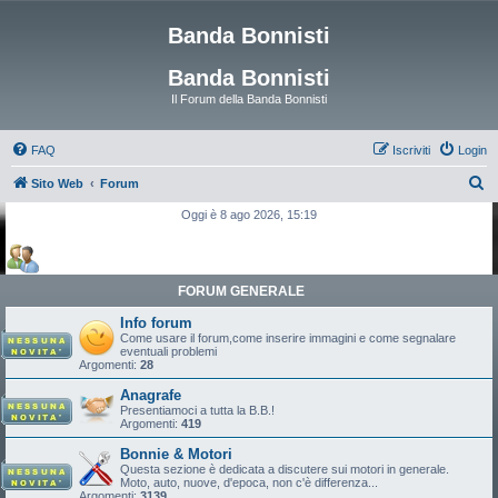
Banda Bonnisti
Banda Bonnisti
Il Forum della Banda Bonnisti
FAQ
Iscriviti
Login
C
Sito Web
Forum
e
Oggi è 8 ago 2026, 15:19
r
c
a
FORUM GENERALE
Info forum
Come usare il forum,come inserire immagini e come segnalare
eventuali problemi
Argomenti:
28
Anagrafe
Presentiamoci a tutta la B.B.!
Argomenti:
419
Bonnie & Motori
Questa sezione è dedicata a discutere sui motori in generale.
Moto, auto, nuove, d'epoca, non c'è differenza...
Argomenti:
3139