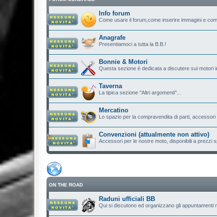
Info forum
Come usare il forum,come inserire immagini e com
Anagrafe
Presentiamoci a tutta la B.B.!
Bonnie & Motori
Questa sezione è dedicata a discutere sui motori in
Taverna
La tipica sezione "Altri argomenti"...
Mercatino
Lo spazio per la compravendita di parti, accessori e.
Convenzioni (attualmente non attivo)
Accessori per le nostre moto, disponibili a prezzi sp
ON THE ROAD
Raduni ufficiali BB
Qui si discutono ed organizzano gli appuntamenti n