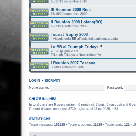
10/11/12 settembre 2010
III Reunion 2009 Rieti
18/19/20 settembre 2009
II Reunion 2008 Loiano(BO)
12/13/14 settembre 2008
Tourist Trophy 2008
Il viaggio della BB all'isola dei gatti senza coda
La BB al Triumph Tridays!!!
26-28 giugno 2009
Triumph Tridays a Neukirchen (A)
I Reunion 2007 Toscana
6/7/8/9 settembre 2007
LOGIN
•
ISCRIVITI
Nome utente:
Password:
CHI C’È IN LINEA
In total there are
9
users online :: 0 registrati, 3 bots, 0 nascosti and 6 ospit
Record di utenti connessi:
2719
registrato il 23 ott 2025, 4:53
STATISTICHE
Totale messaggi
151525
• Totale argomenti
11828
• Totale iscritti
122
• Ul