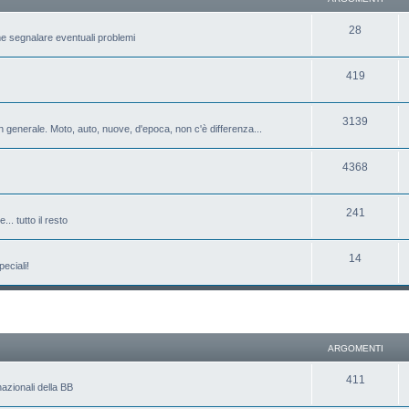
28
e segnalare eventuali problemi
419
3139
 generale. Moto, auto, nuove, d'epoca, non c'è differenza...
4368
241
.. tutto il resto
14
eciali!
ARGOMENTI
411
azionali della BB