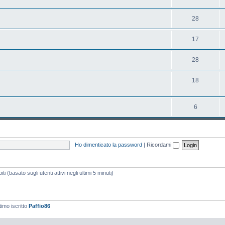
28
17
28
18
6
Ho dimenticato la password
|
Ricordami
i (basato sugli utenti attivi negli ultimi 5 minuti)
timo iscritto
Paffio86