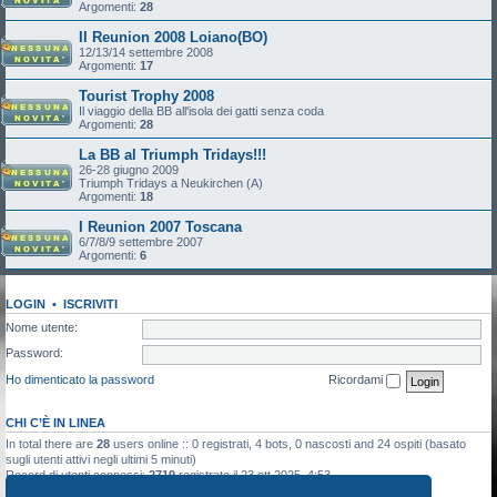
Argomenti:
28
II Reunion 2008 Loiano(BO)
12/13/14 settembre 2008
Argomenti:
17
Tourist Trophy 2008
Il viaggio della BB all'isola dei gatti senza coda
Argomenti:
28
La BB al Triumph Tridays!!!
26-28 giugno 2009
Triumph Tridays a Neukirchen (A)
Argomenti:
18
I Reunion 2007 Toscana
6/7/8/9 settembre 2007
Argomenti:
6
LOGIN
•
ISCRIVITI
Nome utente:
Password:
Ho dimenticato la password
Ricordami
CHI C’È IN LINEA
In total there are
28
users online :: 0 registrati, 4 bots, 0 nascosti and 24 ospiti (basato
sugli utenti attivi negli ultimi 5 minuti)
Record di utenti connessi:
2719
registrato il 23 ott 2025, 4:53