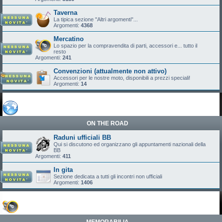
Taverna
La tipica sezione "Altri argomenti"...
Argomenti:
4368
Mercatino
Lo spazio per la compravendita di parti, accessori e... tutto il
resto
Argomenti:
241
Convenzioni (attualmente non attivo)
Accessori per le nostre moto, disponibili a prezzi speciali!
Argomenti:
14
ON THE ROAD
Raduni ufficiali BB
Qui si discutono ed organizzano gli appuntamenti nazionali della
BB
Argomenti:
411
In gita
Sezione dedicata a tutti gli incontri non ufficiali
Argomenti:
1406
MEMORABILIA