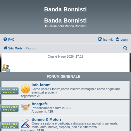
Banda Bonnisti
Banda Bonnisti
Il Forum della Banda Bonnisti
FAQ
Iscriviti
Login
C
Sito Web
Forum
e
Oggi è 9 ago 2026, 17:29
r
c
a
FORUM GENERALE
Info forum
Come usare il forum,come inserire immagini e come segnalare
eventuali problemi
Argomenti:
28
Anagrafe
Presentiamoci a tutta la B.B.!
Argomenti:
419
Bonnie & Motori
Questa sezione è dedicata a discutere sui motori in generale.
Moto, auto, nuove, d'epoca, non c'è differenza...
Argomenti:
3139