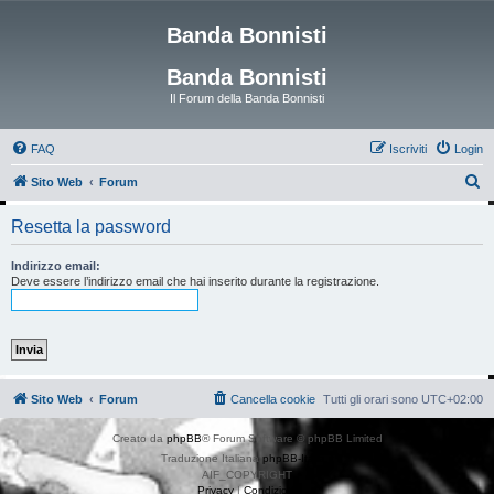
Banda Bonnisti
Banda Bonnisti
Il Forum della Banda Bonnisti
FAQ
Iscriviti
Login
C
Sito Web
Forum
e
Resetta la password
r
c
Indirizzo email:
Deve essere l’indirizzo email che hai inserito durante la registrazione.
a
Sito Web
Forum
Cancella cookie
Tutti gli orari sono
UTC+02:00
Creato da
phpBB
® Forum Software © phpBB Limited
Traduzione Italiana
phpBB-Italia.it
AIF_COPYRIGHT
Privacy
|
Condizioni