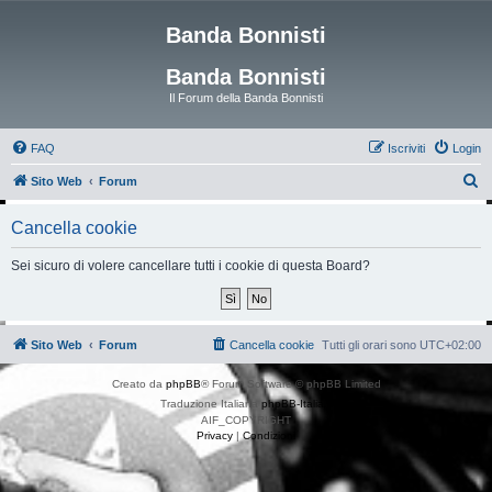
Banda Bonnisti
Banda Bonnisti
Il Forum della Banda Bonnisti
FAQ
Iscriviti
Login
C
Sito Web
Forum
e
Cancella cookie
r
c
Sei sicuro di volere cancellare tutti i cookie di questa Board?
a
Sito Web
Forum
Cancella cookie
Tutti gli orari sono
UTC+02:00
Creato da
phpBB
® Forum Software © phpBB Limited
Traduzione Italiana
phpBB-Italia.it
AIF_COPYRIGHT
Privacy
|
Condizioni