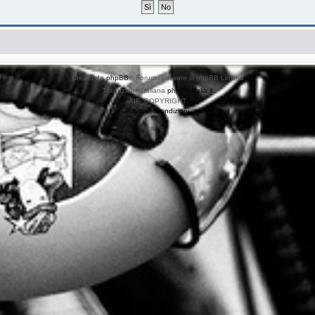
Creato da
phpBB
® Forum Software © phpBB Limited
Traduzione Italiana
phpBB-Italia.it
AIF_COPYRIGHT
Privacy
|
Condizioni