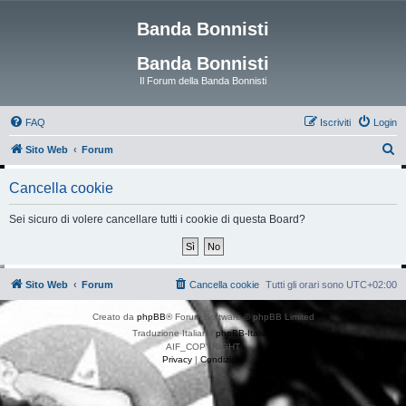
Banda Bonnisti
Banda Bonnisti
Il Forum della Banda Bonnisti
FAQ
Iscriviti
Login
C
Sito Web
Forum
e
Cancella cookie
r
c
Sei sicuro di volere cancellare tutti i cookie di questa Board?
a
Sito Web
Forum
Cancella cookie
Tutti gli orari sono
UTC+02:00
Creato da
phpBB
® Forum Software © phpBB Limited
Traduzione Italiana
phpBB-Italia.it
AIF_COPYRIGHT
Privacy
|
Condizioni