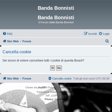
Banda Bonnisti
Banda Bonnisti
Il Forum della Banda Bonnisti
FAQ
Iscriviti
Login
C
Sito Web
Forum
e
Cancella cookie
r
c
Sei sicuro di volere cancellare tutti i cookie di questa Board?
a
Sito Web
Forum
Cancella cookie
Tutti gli orari sono
UTC+02:00
Creato da
phpBB
® Forum Software © phpBB Limited
Traduzione Italiana
phpBB-Italia.it
AIF_COPYRIGHT
Privacy
|
Condizioni