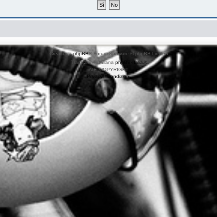
Creato da
phpBB
® Forum Software © phpBB Limited
Traduzione Italiana
phpBB-Italia.it
AIF_COPYRIGHT
Privacy
|
Condizioni