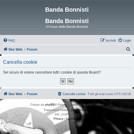
Banda Bonnisti
Banda Bonnisti
Il Forum della Banda Bonnisti
FAQ
Iscriviti
Login
C
Sito Web
Forum
e
Cancella cookie
r
c
Sei sicuro di volere cancellare tutti i cookie di questa Board?
a
Sito Web
Forum
Cancella cookie
Tutti gli orari sono
UTC+02:00
Creato da
phpBB
® Forum Software © phpBB Limited
Traduzione Italiana
phpBB-Italia.it
AIF_COPYRIGHT
Privacy
|
Condizioni