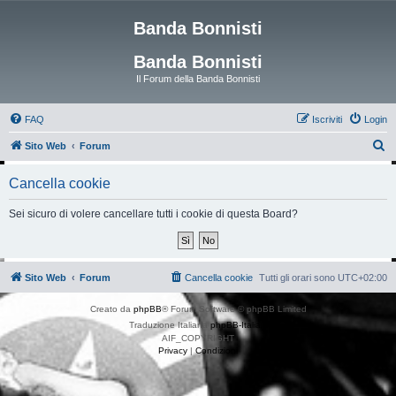
Banda Bonnisti
Banda Bonnisti
Il Forum della Banda Bonnisti
FAQ
Iscriviti
Login
C
Sito Web
Forum
e
Cancella cookie
r
c
Sei sicuro di volere cancellare tutti i cookie di questa Board?
a
Sito Web
Forum
Cancella cookie
Tutti gli orari sono
UTC+02:00
Creato da
phpBB
® Forum Software © phpBB Limited
Traduzione Italiana
phpBB-Italia.it
AIF_COPYRIGHT
Privacy
|
Condizioni