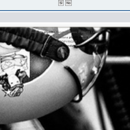
Creato da
phpBB
® Forum Software © phpBB Limited
Traduzione Italiana
phpBB-Italia.it
AIF_COPYRIGHT
Privacy
|
Condizioni