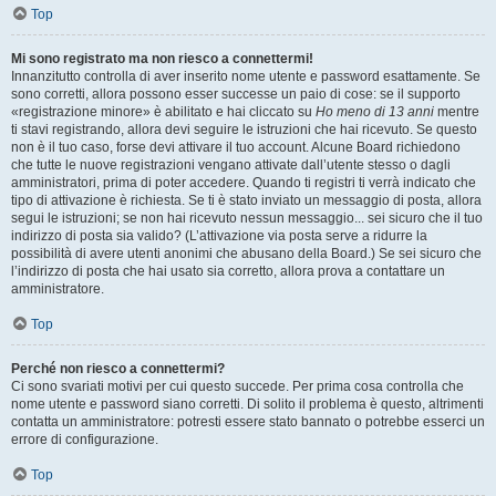
Top
Mi sono registrato ma non riesco a connettermi!
Innanzitutto controlla di aver inserito nome utente e password esattamente. Se
sono corretti, allora possono esser successe un paio di cose: se il supporto
«registrazione minore» è abilitato e hai cliccato su
Ho meno di 13 anni
mentre
ti stavi registrando, allora devi seguire le istruzioni che hai ricevuto. Se questo
non è il tuo caso, forse devi attivare il tuo account. Alcune Board richiedono
che tutte le nuove registrazioni vengano attivate dall’utente stesso o dagli
amministratori, prima di poter accedere. Quando ti registri ti verrà indicato che
tipo di attivazione è richiesta. Se ti è stato inviato un messaggio di posta, allora
segui le istruzioni; se non hai ricevuto nessun messaggio... sei sicuro che il tuo
indirizzo di posta sia valido? (L’attivazione via posta serve a ridurre la
possibilità di avere utenti anonimi che abusano della Board.) Se sei sicuro che
l’indirizzo di posta che hai usato sia corretto, allora prova a contattare un
amministratore.
Top
Perché non riesco a connettermi?
Ci sono svariati motivi per cui questo succede. Per prima cosa controlla che
nome utente e password siano corretti. Di solito il problema è questo, altrimenti
contatta un amministratore: potresti essere stato bannato o potrebbe esserci un
errore di configurazione.
Top