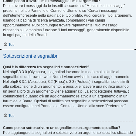
Come posso trovare i miei messaggi e i miei argomenti?
Puoi trovare i messaggi da te inseriti cliccando su “Mostra i tuoi messaggi”
presente nel tuo Pannello di Controllo Utente, e su “Cerca i messaggi
dell’utente” presente nella pagina del tuo profilo. Puoi cercare i tuoi argomenti,
usando la pagina di ricerca avanzata, compilando i vari campi
opportunamente. Puoi comunque trovare rapidamente i tuoi messaggi,
cliccando sull’omonima funzione “I tuoi messaggi”, generalmente disponibile
in ogni pagina della Board.
Top
Sottoscrizioni e segnalibri
Qual è la differenza fra segnalibri e sottoscrizioni?
Nel phpBB 3.0 (Olympus), i segnalibri lavorano in modo molto simile ai
segnalibri di un browser web. Non si viene avvisati in caso di aggiornamento.
Nel phpBB 3.1 (Ascraeus), 3.2 (Rhea) e 3.3 (Proteus), i segnalibri sono simili
alla sottoscrizione di un argomento. È possibile ricevere una notifica quando
un segnalibro di un argomento viene aggiornato. La sottoscrizione, tuttavia, ti
comunicherà quando c’è un aggiornamento relativo a un argomento o in un
forum della Board. Opzioni di notifica per segnalibri e sottoscrizioni possono
essere configurate nel Pannello di Controllo Utente, alla voce “Preferenze”.
Top
Come posso sottoscrivere un segnalibro o un argomento specifico?
Puoi aggiungere ai segnalibri o sottoscrivere un argomento specifico cliccando