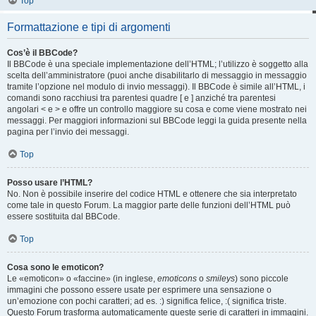
Top
Formattazione e tipi di argomenti
Cos’è il BBCode?
Il BBCode è una speciale implementazione dell’HTML; l’utilizzo è soggetto alla
scelta dell’amministratore (puoi anche disabilitarlo di messaggio in messaggio
tramite l’opzione nel modulo di invio messaggi). Il BBCode è simile all’HTML, i
comandi sono racchiusi tra parentesi quadre [ e ] anziché tra parentesi
angolari < e > e offre un controllo maggiore su cosa e come viene mostrato nei
messaggi. Per maggiori informazioni sul BBCode leggi la guida presente nella
pagina per l’invio dei messaggi.
Top
Posso usare l’HTML?
No. Non è possibile inserire del codice HTML e ottenere che sia interpretato
come tale in questo Forum. La maggior parte delle funzioni dell’HTML può
essere sostituita dal BBCode.
Top
Cosa sono le emoticon?
Le «emoticon» o «faccine» (in inglese,
emoticons
o
smileys
) sono piccole
immagini che possono essere usate per esprimere una sensazione o
un’emozione con pochi caratteri; ad es. :) significa felice, :( significa triste.
Questo Forum trasforma automaticamente queste serie di caratteri in immagini.