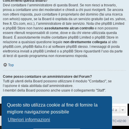
concernenti questa Board?
Devi contattare l’amministratore di questa Board. Se non riesci a trovarlo,
prova a contattare uno dei moderatori e chiedi a chi puoi rivolgerti. Se ancora
non ottieni risposta, puoi contattare il proprietario del dominio (fai una ricerca
con
whois
) oppure, se la Board è ospitata da un servizio gratuito (ad es. yahoo,
free.fr, f2s.com, ecc.), l’amministratore di tale servizio. Nota che phpBB Limited
e phpBB Store non hanno
assolutamente alcun controllo
e non possono
essere ritenuti responsabili di come, dove e da chi viene utilizzata questa
Board. È assolutamente inutile contattare phpBB Limited o phpBB Store in
relazione a qualsiasi questione legale
non direttamente collegata
al sito
phpBB.com, phpBB-Italia.it o al software phpBB stesso. I messaggi di posta
elettronica inviati a phpBB Limited o a phpBB Store riguardanti l’uso da parte
di terzi di questo programma non riceveranno risposta.
Top
Come posso contattare un amministratore del Forum?
Tutti gli utenti della Board possono utilizzare il modulo "Contattaci", se
l’opzione è stata abilitata dall’amministratore.
I membri della Board possono anche usare il collegamento "Staff".
Top
Questo sito utilizza cookie al fine di fornire la
Vai a
migliore navigazione possibile
Ulteriori informazioni
Sito Web
Forum
Cancella cookie
Tutti gli orari sono
UTC+02:00