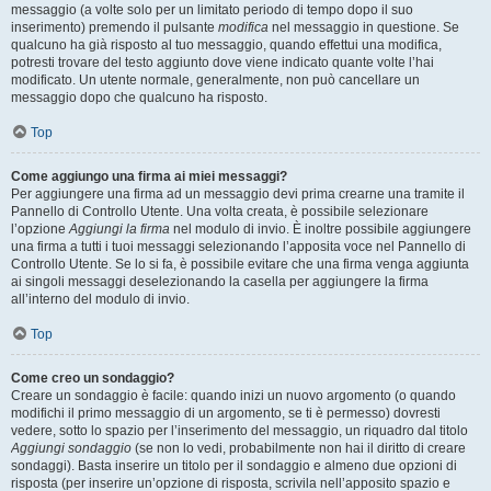
messaggio (a volte solo per un limitato periodo di tempo dopo il suo
inserimento) premendo il pulsante
modifica
nel messaggio in questione. Se
qualcuno ha già risposto al tuo messaggio, quando effettui una modifica,
potresti trovare del testo aggiunto dove viene indicato quante volte l’hai
modificato. Un utente normale, generalmente, non può cancellare un
messaggio dopo che qualcuno ha risposto.
Top
Come aggiungo una firma ai miei messaggi?
Per aggiungere una firma ad un messaggio devi prima crearne una tramite il
Pannello di Controllo Utente. Una volta creata, è possibile selezionare
l’opzione
Aggiungi la firma
nel modulo di invio. È inoltre possibile aggiungere
una firma a tutti i tuoi messaggi selezionando l’apposita voce nel Pannello di
Controllo Utente. Se lo si fa, è possibile evitare che una firma venga aggiunta
ai singoli messaggi deselezionando la casella per aggiungere la firma
all’interno del modulo di invio.
Top
Come creo un sondaggio?
Creare un sondaggio è facile: quando inizi un nuovo argomento (o quando
modifichi il primo messaggio di un argomento, se ti è permesso) dovresti
vedere, sotto lo spazio per l’inserimento del messaggio, un riquadro dal titolo
Aggiungi sondaggio
(se non lo vedi, probabilmente non hai il diritto di creare
sondaggi). Basta inserire un titolo per il sondaggio e almeno due opzioni di
risposta (per inserire un’opzione di risposta, scrivila nell’apposito spazio e