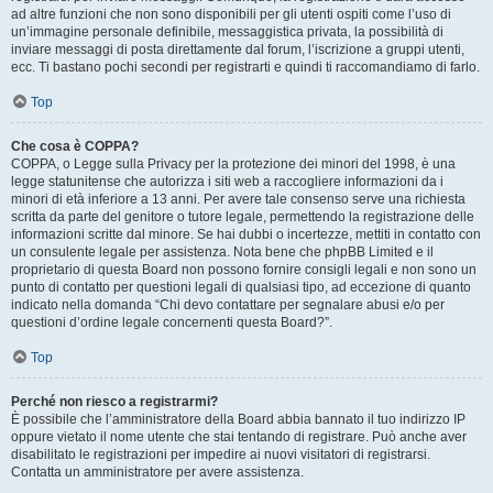
ad altre funzioni che non sono disponibili per gli utenti ospiti come l’uso di
un’immagine personale definibile, messaggistica privata, la possibilità di
inviare messaggi di posta direttamente dal forum, l’iscrizione a gruppi utenti,
ecc. Ti bastano pochi secondi per registrarti e quindi ti raccomandiamo di farlo.
Top
Che cosa è COPPA?
COPPA, o Legge sulla Privacy per la protezione dei minori del 1998, è una
legge statunitense che autorizza i siti web a raccogliere informazioni da i
minori di età inferiore a 13 anni. Per avere tale consenso serve una richiesta
scritta da parte del genitore o tutore legale, permettendo la registrazione delle
informazioni scritte dal minore. Se hai dubbi o incertezze, mettiti in contatto con
un consulente legale per assistenza. Nota bene che phpBB Limited e il
proprietario di questa Board non possono fornire consigli legali e non sono un
punto di contatto per questioni legali di qualsiasi tipo, ad eccezione di quanto
indicato nella domanda “Chi devo contattare per segnalare abusi e/o per
questioni d’ordine legale concernenti questa Board?”.
Top
Perché non riesco a registrarmi?
È possibile che l’amministratore della Board abbia bannato il tuo indirizzo IP
oppure vietato il nome utente che stai tentando di registrare. Può anche aver
disabilitato le registrazioni per impedire ai nuovi visitatori di registrarsi.
Contatta un amministratore per avere assistenza.