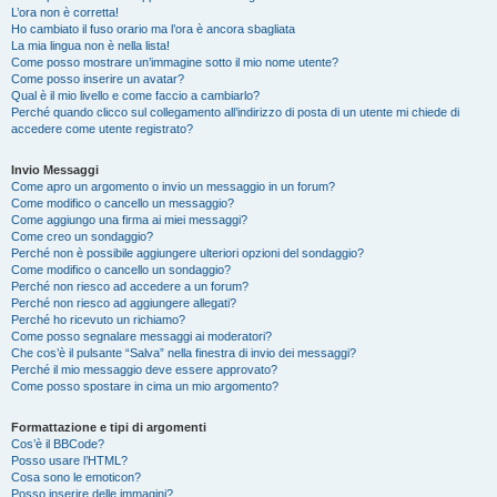
L’ora non è corretta!
Ho cambiato il fuso orario ma l’ora è ancora sbagliata
La mia lingua non è nella lista!
Come posso mostrare un’immagine sotto il mio nome utente?
Come posso inserire un avatar?
Qual è il mio livello e come faccio a cambiarlo?
Perché quando clicco sul collegamento all’indirizzo di posta di un utente mi chiede di
accedere come utente registrato?
Invio Messaggi
Come apro un argomento o invio un messaggio in un forum?
Come modifico o cancello un messaggio?
Come aggiungo una firma ai miei messaggi?
Come creo un sondaggio?
Perché non è possibile aggiungere ulteriori opzioni del sondaggio?
Come modifico o cancello un sondaggio?
Perché non riesco ad accedere a un forum?
Perché non riesco ad aggiungere allegati?
Perché ho ricevuto un richiamo?
Come posso segnalare messaggi ai moderatori?
Che cos’è il pulsante “Salva” nella finestra di invio dei messaggi?
Perché il mio messaggio deve essere approvato?
Come posso spostare in cima un mio argomento?
Formattazione e tipi di argomenti
Cos’è il BBCode?
Posso usare l’HTML?
Cosa sono le emoticon?
Posso inserire delle immagini?