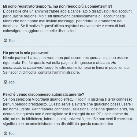
Mi sono registrato tempo fa, ma non riesco più a connettermi?!
È possibile che un amministratore abbia cancellato o disattivato il tuo account
per qualche ragione. Molti siti rimuovono periodicamente gli account degli
utenti che non hanno mai inviato messaggi, per ridurre la grandezza del
database. Se il motivo è quest’ultimo registrati nuovamente e cerca di farti
coinvolgere maggiormente nelle discussioni.
Top
Ho perso la mia password!
Niente panico! La tua password non può essere recuperata, ma può essere
rigenerata. Per far questo vai nella pagina di ingresso e clicca su
Ho
dimenticato la password
, segui le istruzioni e tornerai in linea in poco tempo.
Se riscontri difficoltà, contatta l’amministratore.
Top
Perché vengo disconnesso automaticamente?
Se non selezioni
Ricordami
quando effettui il login, il sistema ti terrà connesso
per un periodo prestabilito. Questo serve a evitare che qualcuno possa usare il
tuo nome utente. Per rimanere connesso, seleziona l’opzione quando entri, ma
ricorda che questo non è consigliato se ti colleghi da un PC usato anche da
altri, ad es. in biblioteca, Internet point, università, ecc. Se non vedi il checkbox,
significa che un amministratore ha disabilitato questa caratteristica.
Top