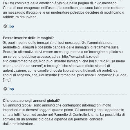
La lista completa delle emoticon è visibile nella pagina di invio messaggi.
Cerca di non esagerare nell’uso delle emoticon, possono facilmente rendere
un messaggio illeggibile, e un moderatore potrebbe decidere di modificarlo o
addirittura rimuoverlo.
Top
Posso inserire delle immagini?
Sì, puoi inserire delle immagini nei tuoi messaggi. Se l’amministratore
permette gli allegati è possibile caricare delle immagini direttamente sulla
Board; in alternativa devi creare un collegamento a un’immagine ospitata su
un server di pubblico accesso, ad es. http://www.indirizzo-del-
sito.com/immagine.gif. Non puoi inserire immagini che hai sul tuo PC (a meno
che non abbia un server!) o immagini che si trovano dietro sistemi di
autenticazione, come caselle di posta tipo yahoo o hotmail, siti protetti da
codici di accesso, ecc. Per inserire l’immagine, puoi usare il comando BBCode
[img].
Top
Che cosa sono gli annunci globali?
Gli annunci globali sono annunci che contengono informazioni molto
importanti e tu dovresti leggerli quanto prima. Gli annunci globali appaiono in
cima a tutti i forum ed anche nel Pannello di Controllo Utente. La possibilità di
scrivere su un annuncio globale dipende dai permessi concessi
dall’amministratore.