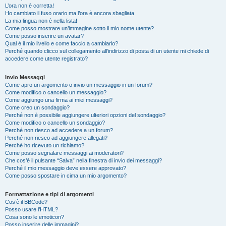
L’ora non è corretta!
Ho cambiato il fuso orario ma l’ora è ancora sbagliata
La mia lingua non è nella lista!
Come posso mostrare un’immagine sotto il mio nome utente?
Come posso inserire un avatar?
Qual è il mio livello e come faccio a cambiarlo?
Perché quando clicco sul collegamento all’indirizzo di posta di un utente mi chiede di
accedere come utente registrato?
Invio Messaggi
Come apro un argomento o invio un messaggio in un forum?
Come modifico o cancello un messaggio?
Come aggiungo una firma ai miei messaggi?
Come creo un sondaggio?
Perché non è possibile aggiungere ulteriori opzioni del sondaggio?
Come modifico o cancello un sondaggio?
Perché non riesco ad accedere a un forum?
Perché non riesco ad aggiungere allegati?
Perché ho ricevuto un richiamo?
Come posso segnalare messaggi ai moderatori?
Che cos’è il pulsante “Salva” nella finestra di invio dei messaggi?
Perché il mio messaggio deve essere approvato?
Come posso spostare in cima un mio argomento?
Formattazione e tipi di argomenti
Cos’è il BBCode?
Posso usare l’HTML?
Cosa sono le emoticon?
Posso inserire delle immagini?