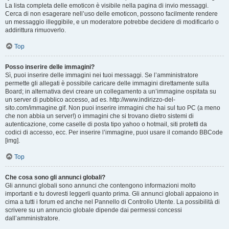
La lista completa delle emoticon è visibile nella pagina di invio messaggi.
Cerca di non esagerare nell’uso delle emoticon, possono facilmente rendere
un messaggio illeggibile, e un moderatore potrebbe decidere di modificarlo o
addirittura rimuoverlo.
Top
Posso inserire delle immagini?
Sì, puoi inserire delle immagini nei tuoi messaggi. Se l’amministratore
permette gli allegati è possibile caricare delle immagini direttamente sulla
Board; in alternativa devi creare un collegamento a un’immagine ospitata su
un server di pubblico accesso, ad es. http://www.indirizzo-del-
sito.com/immagine.gif. Non puoi inserire immagini che hai sul tuo PC (a meno
che non abbia un server!) o immagini che si trovano dietro sistemi di
autenticazione, come caselle di posta tipo yahoo o hotmail, siti protetti da
codici di accesso, ecc. Per inserire l’immagine, puoi usare il comando BBCode
[img].
Top
Che cosa sono gli annunci globali?
Gli annunci globali sono annunci che contengono informazioni molto
importanti e tu dovresti leggerli quanto prima. Gli annunci globali appaiono in
cima a tutti i forum ed anche nel Pannello di Controllo Utente. La possibilità di
scrivere su un annuncio globale dipende dai permessi concessi
dall’amministratore.