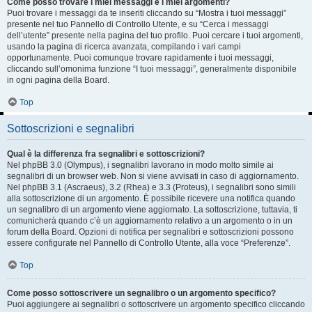
Come posso trovare i miei messaggi e i miei argomenti?
Puoi trovare i messaggi da te inseriti cliccando su “Mostra i tuoi messaggi”
presente nel tuo Pannello di Controllo Utente, e su “Cerca i messaggi
dell’utente” presente nella pagina del tuo profilo. Puoi cercare i tuoi argomenti,
usando la pagina di ricerca avanzata, compilando i vari campi
opportunamente. Puoi comunque trovare rapidamente i tuoi messaggi,
cliccando sull’omonima funzione “I tuoi messaggi”, generalmente disponibile
in ogni pagina della Board.
Top
Sottoscrizioni e segnalibri
Qual è la differenza fra segnalibri e sottoscrizioni?
Nel phpBB 3.0 (Olympus), i segnalibri lavorano in modo molto simile ai
segnalibri di un browser web. Non si viene avvisati in caso di aggiornamento.
Nel phpBB 3.1 (Ascraeus), 3.2 (Rhea) e 3.3 (Proteus), i segnalibri sono simili
alla sottoscrizione di un argomento. È possibile ricevere una notifica quando
un segnalibro di un argomento viene aggiornato. La sottoscrizione, tuttavia, ti
comunicherà quando c’è un aggiornamento relativo a un argomento o in un
forum della Board. Opzioni di notifica per segnalibri e sottoscrizioni possono
essere configurate nel Pannello di Controllo Utente, alla voce “Preferenze”.
Top
Come posso sottoscrivere un segnalibro o un argomento specifico?
Puoi aggiungere ai segnalibri o sottoscrivere un argomento specifico cliccando