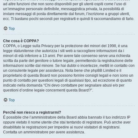
ad altre funzioni che non sono disponibili per gli utenti ospiti come l’uso di
un’immagine personale definibile, messaggistica privata, la possibilità di
inviare messaggi di posta direttamente dal forum, l’iscrizione a gruppi utenti,
ecc. Ti bastano pochi secondi per registrarti e quindi ti raccomandiamo di farlo.
Top
Che cosa è COPPA?
COPPA, o Legge sulla Privacy per la protezione dei minori del 1998, è una
legge statunitense che autorizza i siti web a raccogliere informazioni da i
minori di età inferiore a 13 anni. Per avere tale consenso serve una richiesta
scritta da parte del genitore o tutore legale, permettendo la registrazione delle
informazioni scritte dal minore. Se hai dubbi o incertezze, mettiti in contatto con
un consulente legale per assistenza. Nota bene che phpBB Limited e il
proprietario di questa Board non possono fornire consigli legali e non sono un
punto di contatto per questioni legali di qualsiasi tipo, ad eccezione di quanto
indicato nella domanda “Chi devo contattare per segnalare abusi e/o per
questioni d’ordine legale concernenti questa Board?”.
Top
Perché non riesco a registrarmi?
È possibile che l’amministratore della Board abbia bannato il tuo indirizzo IP
oppure vietato il nome utente che stai tentando di registrare. Può anche aver
disabilitato le registrazioni per impedire ai nuovi visitatori di registrarsi.
Contatta un amministratore per avere assistenza.