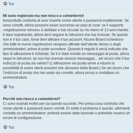
Top
Mi sono registrato ma non riesco a connettermi!
Innanzitutto controlla di aver inserito nome utente e password esattamente. Se
sono corretti, allora possono esser successe un paio di cose: se il supporto
«registrazione minore» è abilitato e hai cliccato su
Ho meno di 13 anni
mentre
ti stavi registrando, allora devi seguire le istruzioni che hai ricevuto. Se questo
non è il tuo caso, forse devi attivare il tuo account. Alcune Board richiedono
che tutte le nuove registrazioni vengano attivate dall’utente stesso o dagli
amministratori, prima di poter accedere. Quando ti registri ti verrà indicato che
tipo di attivazione è richiesta. Se ti è stato inviato un messaggio di posta, allora
segui le istruzioni; se non hai ricevuto nessun messaggio... sei sicuro che il tuo
indirizzo di posta sia valido? (L’attivazione via posta serve a ridurre la
possibilità di avere utenti anonimi che abusano della Board.) Se sei sicuro che
l’indirizzo di posta che hai usato sia corretto, allora prova a contattare un
amministratore.
Top
Perché non riesco a connettermi?
Ci sono svariati motivi per cui questo succede. Per prima cosa controlla che
nome utente e password siano corretti. Di solito il problema è questo, altrimenti
contatta un amministratore: potresti essere stato bannato o potrebbe esserci un
errore di configurazione.
Top