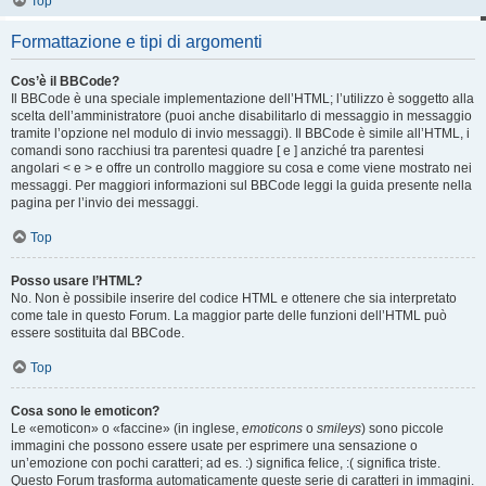
Top
Formattazione e tipi di argomenti
Cos’è il BBCode?
Il BBCode è una speciale implementazione dell’HTML; l’utilizzo è soggetto alla
scelta dell’amministratore (puoi anche disabilitarlo di messaggio in messaggio
tramite l’opzione nel modulo di invio messaggi). Il BBCode è simile all’HTML, i
comandi sono racchiusi tra parentesi quadre [ e ] anziché tra parentesi
angolari < e > e offre un controllo maggiore su cosa e come viene mostrato nei
messaggi. Per maggiori informazioni sul BBCode leggi la guida presente nella
pagina per l’invio dei messaggi.
Top
Posso usare l’HTML?
No. Non è possibile inserire del codice HTML e ottenere che sia interpretato
come tale in questo Forum. La maggior parte delle funzioni dell’HTML può
essere sostituita dal BBCode.
Top
Cosa sono le emoticon?
Le «emoticon» o «faccine» (in inglese,
emoticons
o
smileys
) sono piccole
immagini che possono essere usate per esprimere una sensazione o
un’emozione con pochi caratteri; ad es. :) significa felice, :( significa triste.
Questo Forum trasforma automaticamente queste serie di caratteri in immagini.