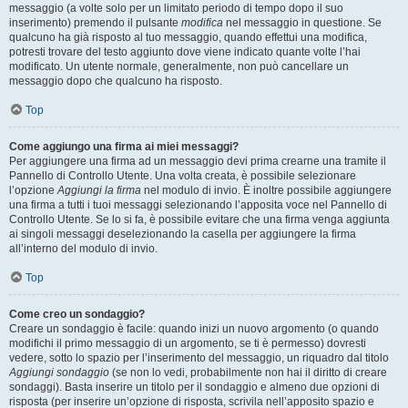
messaggio (a volte solo per un limitato periodo di tempo dopo il suo
inserimento) premendo il pulsante
modifica
nel messaggio in questione. Se
qualcuno ha già risposto al tuo messaggio, quando effettui una modifica,
potresti trovare del testo aggiunto dove viene indicato quante volte l’hai
modificato. Un utente normale, generalmente, non può cancellare un
messaggio dopo che qualcuno ha risposto.
Top
Come aggiungo una firma ai miei messaggi?
Per aggiungere una firma ad un messaggio devi prima crearne una tramite il
Pannello di Controllo Utente. Una volta creata, è possibile selezionare
l’opzione
Aggiungi la firma
nel modulo di invio. È inoltre possibile aggiungere
una firma a tutti i tuoi messaggi selezionando l’apposita voce nel Pannello di
Controllo Utente. Se lo si fa, è possibile evitare che una firma venga aggiunta
ai singoli messaggi deselezionando la casella per aggiungere la firma
all’interno del modulo di invio.
Top
Come creo un sondaggio?
Creare un sondaggio è facile: quando inizi un nuovo argomento (o quando
modifichi il primo messaggio di un argomento, se ti è permesso) dovresti
vedere, sotto lo spazio per l’inserimento del messaggio, un riquadro dal titolo
Aggiungi sondaggio
(se non lo vedi, probabilmente non hai il diritto di creare
sondaggi). Basta inserire un titolo per il sondaggio e almeno due opzioni di
risposta (per inserire un’opzione di risposta, scrivila nell’apposito spazio e