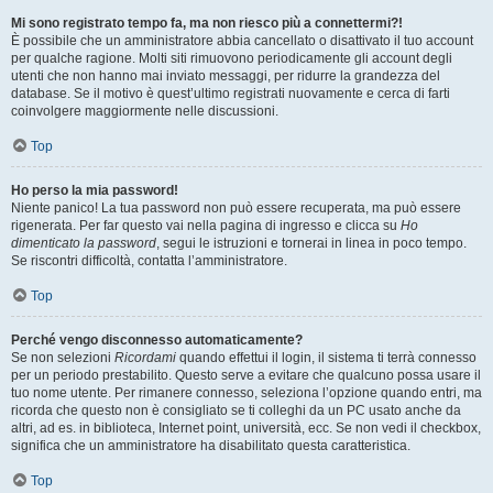
Mi sono registrato tempo fa, ma non riesco più a connettermi?!
È possibile che un amministratore abbia cancellato o disattivato il tuo account
per qualche ragione. Molti siti rimuovono periodicamente gli account degli
utenti che non hanno mai inviato messaggi, per ridurre la grandezza del
database. Se il motivo è quest’ultimo registrati nuovamente e cerca di farti
coinvolgere maggiormente nelle discussioni.
Top
Ho perso la mia password!
Niente panico! La tua password non può essere recuperata, ma può essere
rigenerata. Per far questo vai nella pagina di ingresso e clicca su
Ho
dimenticato la password
, segui le istruzioni e tornerai in linea in poco tempo.
Se riscontri difficoltà, contatta l’amministratore.
Top
Perché vengo disconnesso automaticamente?
Se non selezioni
Ricordami
quando effettui il login, il sistema ti terrà connesso
per un periodo prestabilito. Questo serve a evitare che qualcuno possa usare il
tuo nome utente. Per rimanere connesso, seleziona l’opzione quando entri, ma
ricorda che questo non è consigliato se ti colleghi da un PC usato anche da
altri, ad es. in biblioteca, Internet point, università, ecc. Se non vedi il checkbox,
significa che un amministratore ha disabilitato questa caratteristica.
Top