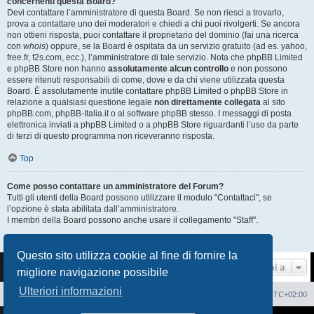
concernenti questa Board?
Devi contattare l’amministratore di questa Board. Se non riesci a trovarlo,
prova a contattare uno dei moderatori e chiedi a chi puoi rivolgerti. Se ancora
non ottieni risposta, puoi contattare il proprietario del dominio (fai una ricerca
con
whois
) oppure, se la Board è ospitata da un servizio gratuito (ad es. yahoo,
free.fr, f2s.com, ecc.), l’amministratore di tale servizio. Nota che phpBB Limited
e phpBB Store non hanno
assolutamente alcun controllo
e non possono
essere ritenuti responsabili di come, dove e da chi viene utilizzata questa
Board. È assolutamente inutile contattare phpBB Limited o phpBB Store in
relazione a qualsiasi questione legale
non direttamente collegata
al sito
phpBB.com, phpBB-Italia.it o al software phpBB stesso. I messaggi di posta
elettronica inviati a phpBB Limited o a phpBB Store riguardanti l’uso da parte
di terzi di questo programma non riceveranno risposta.
Top
Come posso contattare un amministratore del Forum?
Tutti gli utenti della Board possono utilizzare il modulo "Contattaci", se
l’opzione è stata abilitata dall’amministratore.
I membri della Board possono anche usare il collegamento "Staff".
Top
Questo sito utilizza cookie al fine di fornire la
Vai a
migliore navigazione possibile
Ulteriori informazioni
Sito Web
Forum
Cancella cookie
Tutti gli orari sono
UTC+02:00