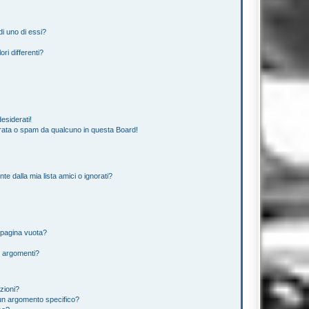
i uno di essi?
ri differenti?
esiderati!
rata o spam da qualcuno in questa Board!
 dalla mia lista amici o ignorati?
 pagina vuota?
i argomenti?
izioni?
un argomento specifico?