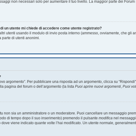
essaggi non necessari solo per aumentare il tuo livello. La maggior parte dei Foru
a di un utente mi chiede di accedere come utente registrato?
 altri utenti usando il modulo di invio posta interno (ammesso, ovviamente, che gli 
 parte di utenti anonimi.
?
o argomento”. Per pubblicare una risposta ad un argomento, clicca su “Rispondi”. Po
lla pagina del forum o dell’argomento (la lista
Puoi aprire nuovi argomenti
,
Puoi vo
e tu non sia un amministratore o un moderatore. Puoi cancellare un messaggio prem
riodo di tempo dopo il suo inserimento) premendo il pulsante
modifica
nel messaggio
unto dove viene indicato quante volte l’hai modificato. Un utente normale, general