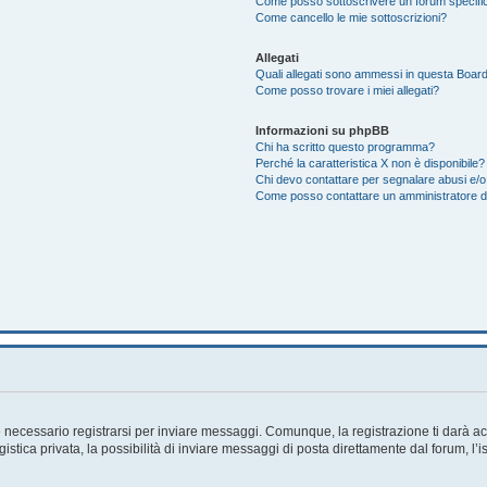
Come posso sottoscrivere un forum specifi
Come cancello le mie sottoscrizioni?
Allegati
Quali allegati sono ammessi in questa Boar
Come posso trovare i miei allegati?
Informazioni su phpBB
Chi ha scritto questo programma?
Perché la caratteristica X non è disponibile?
Chi devo contattare per segnalare abusi e/o
Come posso contattare un amministratore 
necessario registrarsi per inviare messaggi. Comunque, la registrazione ti darà acc
tica privata, la possibilità di inviare messaggi di posta direttamente dal forum, l’i