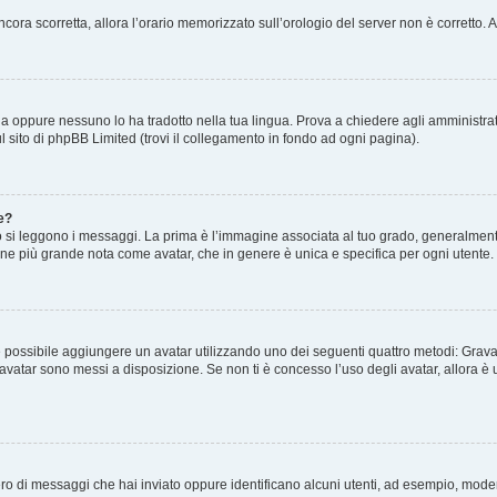
 ancora scorretta, allora l’orario memorizzato sull’orologio del server non è corretto
a oppure nessuno lo ha tradotto nella tua lingua. Prova a chiedere agli amministrato
l sito di phpBB Limited (trovi il collegamento in fondo ad ogni pagina).
e?
 leggono i messaggi. La prima è l’immagine associata al tuo grado, generalmente h
magine più grande nota come avatar, che in genere è unica e specifica per ogni utente.
o” è possibile aggiungere un avatar utilizzando uno dei seguenti quattro metodi: Gra
i avatar sono messi a disposizione. Se non ti è concesso l’uso degli avatar, allora 
mero di messaggi che hai inviato oppure identificano alcuni utenti, ad esempio, mode