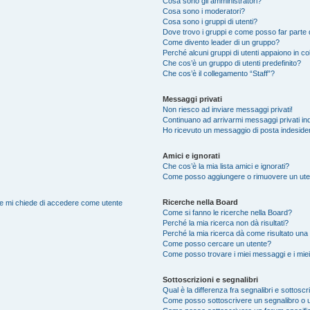
Cosa sono gli amministratori?
Cosa sono i moderatori?
Cosa sono i gruppi di utenti?
Dove trovo i gruppi e come posso far parte d
Come divento leader di un gruppo?
Perché alcuni gruppi di utenti appaiono in colo
Che cos’è un gruppo di utenti predefinito?
Che cos’è il collegamento “Staff”?
Messaggi privati
Non riesco ad inviare messaggi privati!
Continuano ad arrivarmi messaggi privati ind
Ho ricevuto un messaggio di posta indeside
Amici e ignorati
Che cos’è la mia lista amici e ignorati?
Come posso aggiungere o rimuovere un utente
Ricerche nella Board
nte mi chiede di accedere come utente
Come si fanno le ricerche nella Board?
Perché la mia ricerca non dà risultati?
Perché la mia ricerca dà come risultato una
Come posso cercare un utente?
Come posso trovare i miei messaggi e i mie
Sottoscrizioni e segnalibri
Qual è la differenza fra segnalibri e sottoscr
Come posso sottoscrivere un segnalibro o 