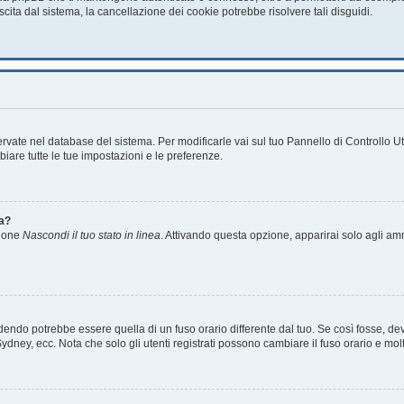
scita dal sistema, la cancellazione dei cookie potrebbe risolvere tali disguidi.
servate nel database del sistema. Per modificarle vai sul tuo Pannello di Controllo
are tutte le tue impostazioni e le preferenze.
ea?
zione
Nascondi il tuo stato in linea
. Attivando questa opzione, apparirai solo agli amm
ndo potrebbe essere quella di un fuso orario differente dal tuo. Se così fosse, devi 
ydney, ecc. Nota che solo gli utenti registrati possono cambiare il fuso orario e mol