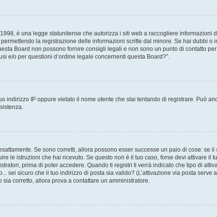
998, è una legge statunitense che autorizza i siti web a raccogliere informazioni da
, permettendo la registrazione delle informazioni scritte dal minore. Se hai dubbi o 
esta Board non possono fornire consigli legali e non sono un punto di contatto per 
si e/o per questioni d’ordine legale concernenti questa Board?”.
o indirizzo IP oppure vietato il nome utente che stai tentando di registrare. Può anc
ssistenza.
esattamente. Se sono corretti, allora possono esser successe un paio di cose: se il 
uire le istruzioni che hai ricevuto. Se questo non è il tuo caso, forse devi attivare i
tratori, prima di poter accedere. Quando ti registri ti verrà indicato che tipo di attiv
.. sei sicuro che il tuo indirizzo di posta sia valido? (L’attivazione via posta serve
o sia corretto, allora prova a contattare un amministratore.