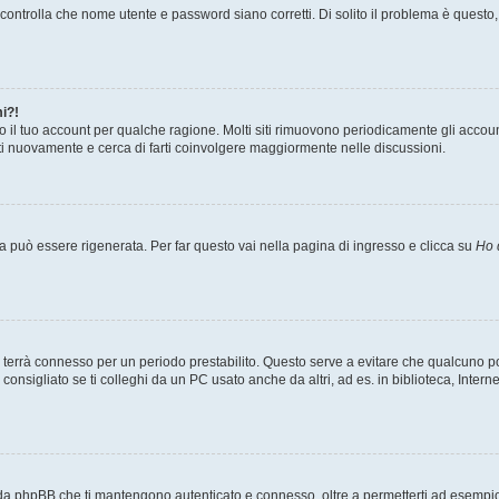
ontrolla che nome utente e password siano corretti. Di solito il problema è questo, 
i?!
o il tuo account per qualche ragione. Molti siti rimuovono periodicamente gli accou
ati nuovamente e cerca di farti coinvolgere maggiormente nelle discussioni.
può essere rigenerata. Per far questo vai nella pagina di ingresso e clicca su
Ho 
a ti terrà connesso per un periodo prestabilito. Questo serve a evitare che qualcuno
nsigliato se ti colleghi da un PC usato anche da altri, ad es. in biblioteca, Internet
 da phpBB che ti mantengono autenticato e connesso, oltre a permetterti ad esempio d