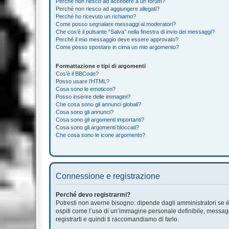
Perché non riesco ad accedere a un forum?
Perché non riesco ad aggiungere allegati?
Perché ho ricevuto un richiamo?
Come posso segnalare messaggi ai moderatori?
Che cos’è il pulsante “Salva” nella finestra di invio dei messaggi?
Perché il mio messaggio deve essere approvato?
Come posso spostare in cima un mio argomento?
Formattazione e tipi di argomenti
Cos’è il BBCode?
Posso usare l’HTML?
Cosa sono le emoticon?
Posso inserire delle immagini?
Che cosa sono gli annunci globali?
Cosa sono gli annunci?
Cosa sono gli argomenti importanti?
Cosa sono gli argomenti bloccati?
Che cosa sono le icone argomento?
Connessione e registrazione
Perché devo registrarmi?
Potresti non averne bisogno: dipende dagli amministratori se è 
ospiti come l’uso di un’immagine personale definibile, messaggis
registrarti e quindi ti raccomandiamo di farlo.