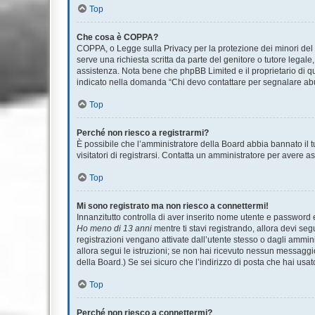
Top
Che cosa è COPPA?
COPPA, o Legge sulla Privacy per la protezione dei minori del 1
serve una richiesta scritta da parte del genitore o tutore legale
assistenza. Nota bene che phpBB Limited e il proprietario di qu
indicato nella domanda “Chi devo contattare per segnalare abu
Top
Perché non riesco a registrarmi?
È possibile che l’amministratore della Board abbia bannato il tu
visitatori di registrarsi. Contatta un amministratore per avere a
Top
Mi sono registrato ma non riesco a connettermi!
Innanzitutto controlla di aver inserito nome utente e password 
Ho meno di 13 anni
mentre ti stavi registrando, allora devi seg
registrazioni vengano attivate dall’utente stesso o dagli amminis
allora segui le istruzioni; se non hai ricevuto nessun messaggio.
della Board.) Se sei sicuro che l’indirizzo di posta che hai usat
Top
Perché non riesco a connettermi?