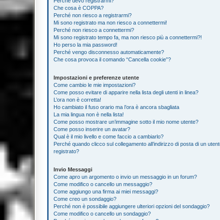
Perché devo registrarmi?
Che cosa è COPPA?
Perché non riesco a registrarmi?
Mi sono registrato ma non riesco a connettermi!
Perché non riesco a connettermi?
Mi sono registrato tempo fa, ma non riesco più a connettermi?!
Ho perso la mia password!
Perché vengo disconnesso automaticamente?
Che cosa provoca il comando “Cancella cookie”?
Impostazioni e preferenze utente
Come cambio le mie impostazioni?
Come posso evitare di apparire nella lista degli utenti in linea?
L’ora non è corretta!
Ho cambiato il fuso orario ma l’ora è ancora sbagliata
La mia lingua non è nella lista!
Come posso mostrare un’immagine sotto il mio nome utente?
Come posso inserire un avatar?
Qual è il mio livello e come faccio a cambiarlo?
Perché quando clicco sul collegamento all’indirizzo di posta di un ute
registrato?
Invio Messaggi
Come apro un argomento o invio un messaggio in un forum?
Come modifico o cancello un messaggio?
Come aggiungo una firma ai miei messaggi?
Come creo un sondaggio?
Perché non è possibile aggiungere ulteriori opzioni del sondaggio?
Come modifico o cancello un sondaggio?