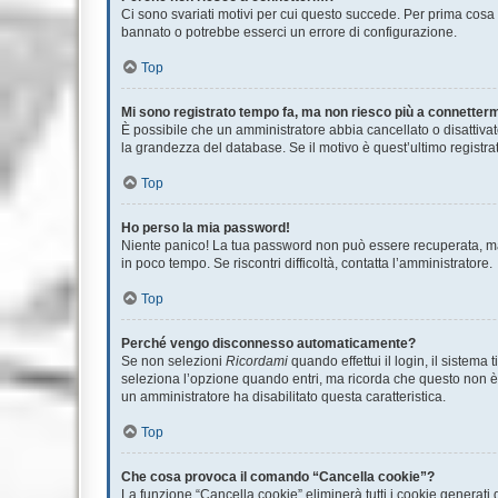
Ci sono svariati motivi per cui questo succede. Per prima cosa c
bannato o potrebbe esserci un errore di configurazione.
Top
Mi sono registrato tempo fa, ma non riesco più a connetterm
È possibile che un amministratore abbia cancellato o disattivat
la grandezza del database. Se il motivo è quest’ultimo registr
Top
Ho perso la mia password!
Niente panico! La tua password non può essere recuperata, ma 
in poco tempo. Se riscontri difficoltà, contatta l’amministratore.
Top
Perché vengo disconnesso automaticamente?
Se non selezioni
Ricordami
quando effettui il login, il sistem
seleziona l’opzione quando entri, ma ricorda che questo non è co
un amministratore ha disabilitato questa caratteristica.
Top
Che cosa provoca il comando “Cancella cookie”?
La funzione “Cancella cookie” eliminerà tutti i cookie generati