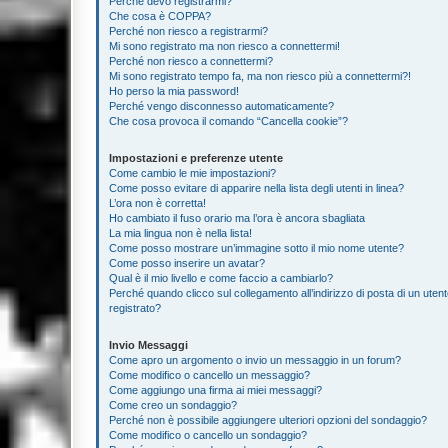
Perché devo registrarmi?
Che cosa è COPPA?
Perché non riesco a registrarmi?
Mi sono registrato ma non riesco a connettermi!
Perché non riesco a connettermi?
Mi sono registrato tempo fa, ma non riesco più a connettermi?!
Ho perso la mia password!
Perché vengo disconnesso automaticamente?
Che cosa provoca il comando “Cancella cookie”?
Impostazioni e preferenze utente
Come cambio le mie impostazioni?
Come posso evitare di apparire nella lista degli utenti in linea?
L’ora non è corretta!
Ho cambiato il fuso orario ma l’ora è ancora sbagliata
La mia lingua non è nella lista!
Come posso mostrare un’immagine sotto il mio nome utente?
Come posso inserire un avatar?
Qual è il mio livello e come faccio a cambiarlo?
Perché quando clicco sul collegamento all’indirizzo di posta di un ute
registrato?
Invio Messaggi
Come apro un argomento o invio un messaggio in un forum?
Come modifico o cancello un messaggio?
Come aggiungo una firma ai miei messaggi?
Come creo un sondaggio?
Perché non è possibile aggiungere ulteriori opzioni del sondaggio?
Come modifico o cancello un sondaggio?