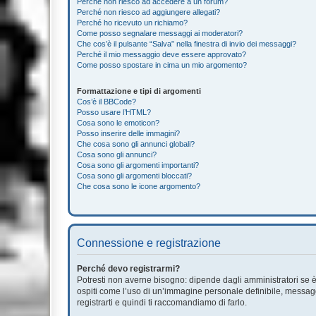
Perché non riesco ad accedere a un forum?
Perché non riesco ad aggiungere allegati?
Perché ho ricevuto un richiamo?
Come posso segnalare messaggi ai moderatori?
Che cos’è il pulsante “Salva” nella finestra di invio dei messaggi?
Perché il mio messaggio deve essere approvato?
Come posso spostare in cima un mio argomento?
Formattazione e tipi di argomenti
Cos’è il BBCode?
Posso usare l’HTML?
Cosa sono le emoticon?
Posso inserire delle immagini?
Che cosa sono gli annunci globali?
Cosa sono gli annunci?
Cosa sono gli argomenti importanti?
Cosa sono gli argomenti bloccati?
Che cosa sono le icone argomento?
Connessione e registrazione
Perché devo registrarmi?
Potresti non averne bisogno: dipende dagli amministratori se è 
ospiti come l’uso di un’immagine personale definibile, messaggis
registrarti e quindi ti raccomandiamo di farlo.