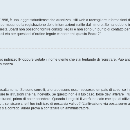
998, è una legge statunitense che autorizza i siti web a raccogliere informazioni da
, permettendo la registrazione delle informazioni scritte dal minore. Se hai dubbi o 
esta Board non possono fornire consigli legali e non sono un punto di contatto per 
si e/o per questioni d’ordine legale concernenti questa Board?”.
o indirizzo IP oppure vietato il nome utente che stai tentando di registrare. Può anc
ssistenza.
esattamente. Se sono corretti, allora possono esser successe un paio di cose: se il 
uire le istruzioni che hai ricevuto. Se questo non è il tuo caso, forse devi attivare i
tratori, prima di poter accedere. Quando ti registri ti verrà indicato che tipo di attiv
.. sei sicuro che il tuo indirizzo di posta sia valido? (L’attivazione via posta serve
o sia corretto, allora prova a contattare un amministratore.