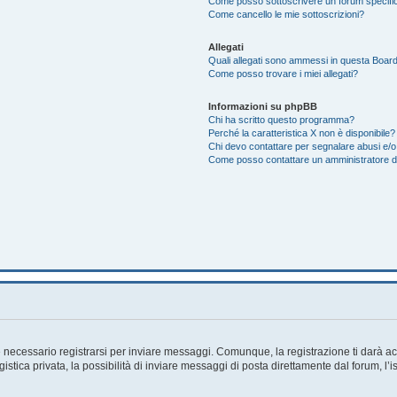
Come posso sottoscrivere un forum specifi
Come cancello le mie sottoscrizioni?
Allegati
Quali allegati sono ammessi in questa Boar
Come posso trovare i miei allegati?
Informazioni su phpBB
Chi ha scritto questo programma?
Perché la caratteristica X non è disponibile?
Chi devo contattare per segnalare abusi e/o
Come posso contattare un amministratore 
necessario registrarsi per inviare messaggi. Comunque, la registrazione ti darà acc
tica privata, la possibilità di inviare messaggi di posta direttamente dal forum, l’i