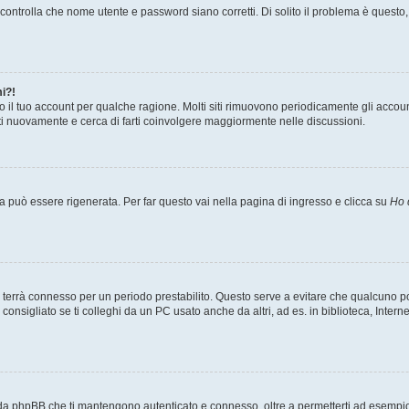
ontrolla che nome utente e password siano corretti. Di solito il problema è questo, 
i?!
o il tuo account per qualche ragione. Molti siti rimuovono periodicamente gli accou
ati nuovamente e cerca di farti coinvolgere maggiormente nelle discussioni.
può essere rigenerata. Per far questo vai nella pagina di ingresso e clicca su
Ho 
a ti terrà connesso per un periodo prestabilito. Questo serve a evitare che qualcuno
nsigliato se ti colleghi da un PC usato anche da altri, ad es. in biblioteca, Internet
 da phpBB che ti mantengono autenticato e connesso, oltre a permetterti ad esempio d