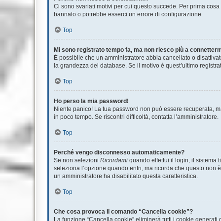
Ci sono svariati motivi per cui questo succede. Per prima cosa c
bannato o potrebbe esserci un errore di configurazione.
Top
Mi sono registrato tempo fa, ma non riesco più a connetterm
È possibile che un amministratore abbia cancellato o disattivat
la grandezza del database. Se il motivo è quest’ultimo registr
Top
Ho perso la mia password!
Niente panico! La tua password non può essere recuperata, ma 
in poco tempo. Se riscontri difficoltà, contatta l’amministratore.
Top
Perché vengo disconnesso automaticamente?
Se non selezioni
Ricordami
quando effettui il login, il sistem
seleziona l’opzione quando entri, ma ricorda che questo non è co
un amministratore ha disabilitato questa caratteristica.
Top
Che cosa provoca il comando “Cancella cookie”?
La funzione “Cancella cookie” eliminerà tutti i cookie generati