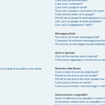
Cosa sono gli amministratori?
Cosa sono i moderatori?
Cosa sono i gruppi di utenti?
Dove trovo i gruppi e come posso far parte d
Come divento leader di un gruppo?
Perché alcuni gruppi di utenti appaiono in colo
Che cos’è un gruppo di utenti predefinito?
Che cos’è il collegamento “Staff”?
Messaggi privati
Non riesco ad inviare messaggi privati!
Continuano ad arrivarmi messaggi privati ind
Ho ricevuto un messaggio di posta indeside
Amici e ignorati
Che cos’è la mia lista amici e ignorati?
Come posso aggiungere o rimuovere un utente
Ricerche nella Board
nte mi chiede di accedere come utente
Come si fanno le ricerche nella Board?
Perché la mia ricerca non dà risultati?
Perché la mia ricerca dà come risultato una
Come posso cercare un utente?
Come posso trovare i miei messaggi e i mie
Sottoscrizioni e segnalibri
Qual è la differenza fra segnalibri e sottoscr
Come posso sottoscrivere un segnalibro o 