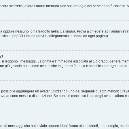
 ancora scorretta, allora l’orario memorizzato sull’orologio del server non è corretto
a oppure nessuno lo ha tradotto nella tua lingua. Prova a chiedere agli amministrato
l sito di phpBB Limited (trovi il collegamento in fondo ad ogni pagina).
e?
 leggono i messaggi. La prima è l’immagine associata al tuo grado, generalmente h
magine più grande nota come avatar, che in genere è unica e specifica per ogni utente.
o” è possibile aggiungere un avatar utilizzando uno dei seguenti quattro metodi: Gra
i avatar sono messi a disposizione. Se non ti è concesso l’uso degli avatar, allora 
mero di messaggi che hai inviato oppure identificano alcuni utenti, ad esempio, mode