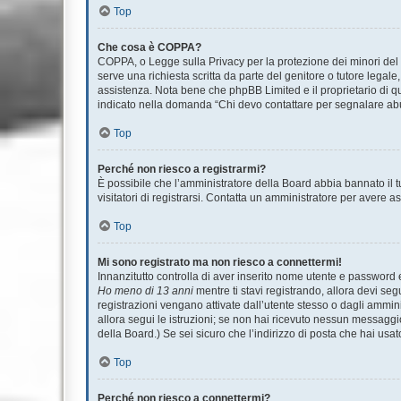
Top
Che cosa è COPPA?
COPPA, o Legge sulla Privacy per la protezione dei minori del 1
serve una richiesta scritta da parte del genitore o tutore legale
assistenza. Nota bene che phpBB Limited e il proprietario di qu
indicato nella domanda “Chi devo contattare per segnalare abu
Top
Perché non riesco a registrarmi?
È possibile che l’amministratore della Board abbia bannato il tu
visitatori di registrarsi. Contatta un amministratore per avere a
Top
Mi sono registrato ma non riesco a connettermi!
Innanzitutto controlla di aver inserito nome utente e password 
Ho meno di 13 anni
mentre ti stavi registrando, allora devi seg
registrazioni vengano attivate dall’utente stesso o dagli amminis
allora segui le istruzioni; se non hai ricevuto nessun messaggio.
della Board.) Se sei sicuro che l’indirizzo di posta che hai usat
Top
Perché non riesco a connettermi?