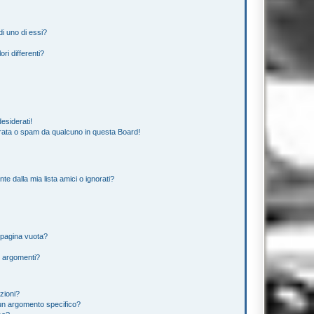
i uno di essi?
ri differenti?
esiderati!
rata o spam da qualcuno in questa Board!
 dalla mia lista amici o ignorati?
 pagina vuota?
i argomenti?
izioni?
un argomento specifico?