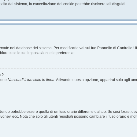
scita dal sistema, la cancellazione dei cookie potrebbe risolvere tali disguidi.
servate nel database del sistema. Per modificarle vai sul tuo Pannello di Controllo
are tutte le tue impostazioni e le preferenze.
ea?
zione
Nascondi il tuo stato in linea
. Attivando questa opzione, apparirai solo agli amm
ndo potrebbe essere quella di un fuso orario differente dal tuo. Se così fosse, devi 
ydney, ecc. Nota che solo gli utenti registrati possono cambiare il fuso orario e mol