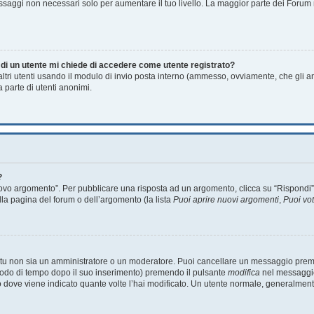
essaggi non necessari solo per aumentare il tuo livello. La maggior parte dei Foru
a di un utente mi chiede di accedere come utente registrato?
 altri utenti usando il modulo di invio posta interno (ammesso, ovviamente, che gli 
 parte di utenti anonimi.
?
o argomento”. Per pubblicare una risposta ad un argomento, clicca su “Rispondi”. Po
lla pagina del forum o dell’argomento (la lista
Puoi aprire nuovi argomenti
,
Puoi vo
e tu non sia un amministratore o un moderatore. Puoi cancellare un messaggio prem
riodo di tempo dopo il suo inserimento) premendo il pulsante
modifica
nel messaggio
unto dove viene indicato quante volte l’hai modificato. Un utente normale, general