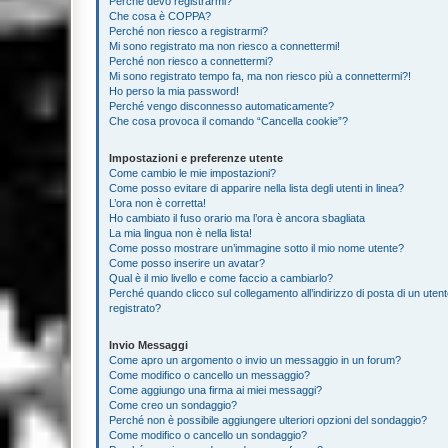
Perché devo registrarmi?
Che cosa è COPPA?
Perché non riesco a registrarmi?
Mi sono registrato ma non riesco a connettermi!
Perché non riesco a connettermi?
Mi sono registrato tempo fa, ma non riesco più a connettermi?!
Ho perso la mia password!
Perché vengo disconnesso automaticamente?
Che cosa provoca il comando “Cancella cookie”?
Impostazioni e preferenze utente
Come cambio le mie impostazioni?
Come posso evitare di apparire nella lista degli utenti in linea?
L’ora non è corretta!
Ho cambiato il fuso orario ma l’ora è ancora sbagliata
La mia lingua non è nella lista!
Come posso mostrare un’immagine sotto il mio nome utente?
Come posso inserire un avatar?
Qual è il mio livello e come faccio a cambiarlo?
Perché quando clicco sul collegamento all’indirizzo di posta di un ute
registrato?
Invio Messaggi
Come apro un argomento o invio un messaggio in un forum?
Come modifico o cancello un messaggio?
Come aggiungo una firma ai miei messaggi?
Come creo un sondaggio?
Perché non è possibile aggiungere ulteriori opzioni del sondaggio?
Come modifico o cancello un sondaggio?