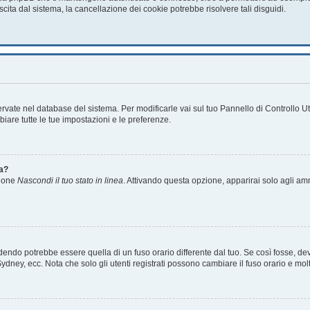
scita dal sistema, la cancellazione dei cookie potrebbe risolvere tali disguidi.
servate nel database del sistema. Per modificarle vai sul tuo Pannello di Controllo
are tutte le tue impostazioni e le preferenze.
ea?
zione
Nascondi il tuo stato in linea
. Attivando questa opzione, apparirai solo agli amm
ndo potrebbe essere quella di un fuso orario differente dal tuo. Se così fosse, devi 
ydney, ecc. Nota che solo gli utenti registrati possono cambiare il fuso orario e mol