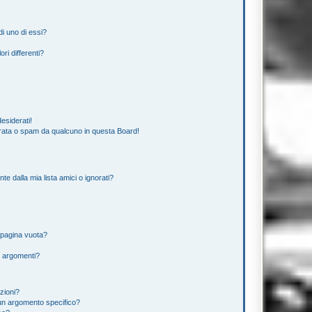
i uno di essi?
ri differenti?
esiderati!
rata o spam da qualcuno in questa Board!
 dalla mia lista amici o ignorati?
 pagina vuota?
i argomenti?
izioni?
un argomento specifico?