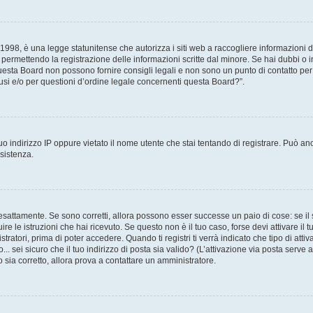
998, è una legge statunitense che autorizza i siti web a raccogliere informazioni da
, permettendo la registrazione delle informazioni scritte dal minore. Se hai dubbi o 
esta Board non possono fornire consigli legali e non sono un punto di contatto per 
si e/o per questioni d’ordine legale concernenti questa Board?”.
o indirizzo IP oppure vietato il nome utente che stai tentando di registrare. Può anc
ssistenza.
esattamente. Se sono corretti, allora possono esser successe un paio di cose: se il 
uire le istruzioni che hai ricevuto. Se questo non è il tuo caso, forse devi attivare i
tratori, prima di poter accedere. Quando ti registri ti verrà indicato che tipo di attiv
.. sei sicuro che il tuo indirizzo di posta sia valido? (L’attivazione via posta serve
o sia corretto, allora prova a contattare un amministratore.