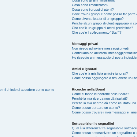
Cosa sono gli amministratori?
Cosa sono i moderatori?
Cosa sono i gruppi di utenti?
Dove trovo i gruppi e come posso far parte d
Come divento leader di un gruppo?
Perché alcuni gruppi di utenti appaiono in colo
Che cos’è un gruppo di utenti predefinito?
Che cos’è il collegamento “Staff”?
Messaggi privati
Non riesco ad inviare messaggi privati!
Continuano ad arrivarmi messaggi privati ind
Ho ricevuto un messaggio di posta indeside
Amici e ignorati
Che cos’è la mia lista amici e ignorati?
Come posso aggiungere o rimuovere un utente
Ricerche nella Board
nte mi chiede di accedere come utente
Come si fanno le ricerche nella Board?
Perché la mia ricerca non dà risultati?
Perché la mia ricerca dà come risultato una
Come posso cercare un utente?
Come posso trovare i miei messaggi e i mie
Sottoscrizioni e segnalibri
Qual è la differenza fra segnalibri e sottoscr
Come posso sottoscrivere un segnalibro o 