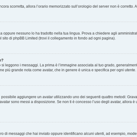
 ancora scorretta, allora l’orario memorizzato sull’orologio del server non è corretto
a oppure nessuno lo ha tradotto nella tua lingua. Prova a chiedere agli amministrato
l sito di phpBB Limited (trovi il collegamento in fondo ad ogni pagina).
e?
 leggono i messaggi. La prima è l’immagine associata al tuo grado, generalmente h
magine più grande nota come avatar, che in genere è unica e specifica per ogni utente.
o” è possibile aggiungere un avatar utilizzando uno dei seguenti quattro metodi: Gra
i avatar sono messi a disposizione. Se non ti è concesso l’uso degli avatar, allora 
mero di messaggi che hai inviato oppure identificano alcuni utenti, ad esempio, mode