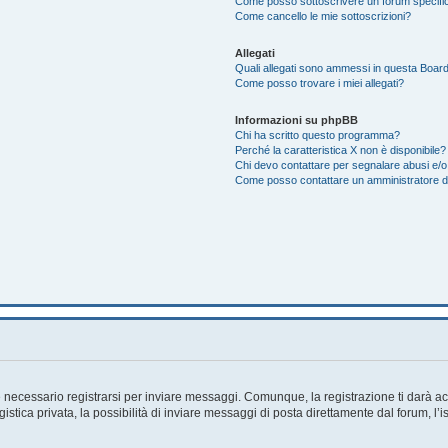
Come posso sottoscrivere un forum specifi
Come cancello le mie sottoscrizioni?
Allegati
Quali allegati sono ammessi in questa Boar
Come posso trovare i miei allegati?
Informazioni su phpBB
Chi ha scritto questo programma?
Perché la caratteristica X non è disponibile?
Chi devo contattare per segnalare abusi e/o
Come posso contattare un amministratore 
necessario registrarsi per inviare messaggi. Comunque, la registrazione ti darà acc
tica privata, la possibilità di inviare messaggi di posta direttamente dal forum, l’i