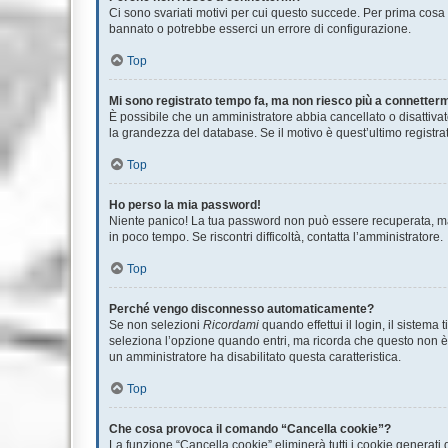
Ci sono svariati motivi per cui questo succede. Per prima cosa c
bannato o potrebbe esserci un errore di configurazione.
Top
Mi sono registrato tempo fa, ma non riesco più a connetterm
È possibile che un amministratore abbia cancellato o disattivat
la grandezza del database. Se il motivo è quest’ultimo registr
Top
Ho perso la mia password!
Niente panico! La tua password non può essere recuperata, ma 
in poco tempo. Se riscontri difficoltà, contatta l’amministratore.
Top
Perché vengo disconnesso automaticamente?
Se non selezioni
Ricordami
quando effettui il login, il sistem
seleziona l’opzione quando entri, ma ricorda che questo non è co
un amministratore ha disabilitato questa caratteristica.
Top
Che cosa provoca il comando “Cancella cookie”?
La funzione “Cancella cookie” eliminerà tutti i cookie generati