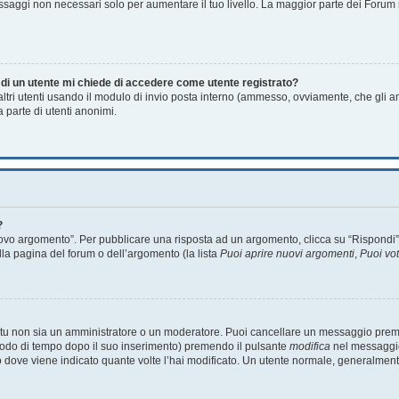
essaggi non necessari solo per aumentare il tuo livello. La maggior parte dei Foru
a di un utente mi chiede di accedere come utente registrato?
 altri utenti usando il modulo di invio posta interno (ammesso, ovviamente, che gli 
 parte di utenti anonimi.
?
o argomento”. Per pubblicare una risposta ad un argomento, clicca su “Rispondi”. Po
lla pagina del forum o dell’argomento (la lista
Puoi aprire nuovi argomenti
,
Puoi vo
e tu non sia un amministratore o un moderatore. Puoi cancellare un messaggio prem
riodo di tempo dopo il suo inserimento) premendo il pulsante
modifica
nel messaggio
unto dove viene indicato quante volte l’hai modificato. Un utente normale, general