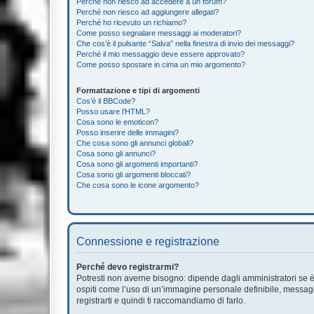
Perché non riesco ad accedere a un forum?
Perché non riesco ad aggiungere allegati?
Perché ho ricevuto un richiamo?
Come posso segnalare messaggi ai moderatori?
Che cos’è il pulsante “Salva” nella finestra di invio dei messaggi?
Perché il mio messaggio deve essere approvato?
Come posso spostare in cima un mio argomento?
Formattazione e tipi di argomenti
Cos’è il BBCode?
Posso usare l’HTML?
Cosa sono le emoticon?
Posso inserire delle immagini?
Che cosa sono gli annunci globali?
Cosa sono gli annunci?
Cosa sono gli argomenti importanti?
Cosa sono gli argomenti bloccati?
Che cosa sono le icone argomento?
Connessione e registrazione
Perché devo registrarmi?
Potresti non averne bisogno: dipende dagli amministratori se è 
ospiti come l’uso di un’immagine personale definibile, messaggis
registrarti e quindi ti raccomandiamo di farlo.