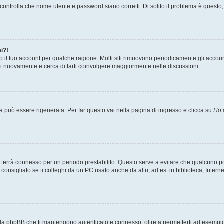
ontrolla che nome utente e password siano corretti. Di solito il problema è questo, 
i?!
o il tuo account per qualche ragione. Molti siti rimuovono periodicamente gli accou
ati nuovamente e cerca di farti coinvolgere maggiormente nelle discussioni.
può essere rigenerata. Per far questo vai nella pagina di ingresso e clicca su
Ho 
a ti terrà connesso per un periodo prestabilito. Questo serve a evitare che qualcuno
nsigliato se ti colleghi da un PC usato anche da altri, ad es. in biblioteca, Internet
 da phpBB che ti mantengono autenticato e connesso, oltre a permetterti ad esempio d