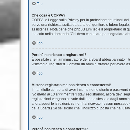
Top
Che cosa è COPPA?
COPPA, o Legge sulla Privacy per la protezione dei minori del 1
serve una richiesta scritta da parte del genitore o tutore legale
assistenza. Nota bene che phpBB Limited e il proprietario di qu
indicato nella domanda “Chi devo contattare per segnalare abu
Top
Perché non riesco a registrarmi?
È possibile che l’amministratore della Board abbia bannato il tu
visitatori di registrarsi. Contatta un amministratore per avere a
Top
Mi sono registrato ma non riesco a connettermi!
Innanzitutto controlla di aver inserito nome utente e password 
Ho meno di 13 anni
mentre ti stavi registrando, allora devi seg
registrazioni vengano attivate dall’utente stesso o dagli amminis
allora segui le istruzioni; se non hai ricevuto nessun messaggio.
della Board.) Se sei sicuro che l’indirizzo di posta che hai usat
Top
Perché non riesco a connettermi?