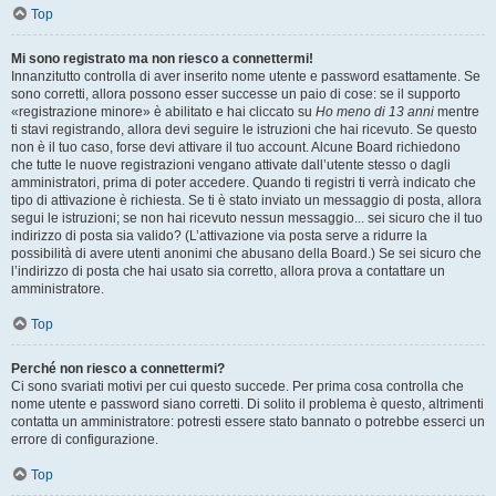
Top
Mi sono registrato ma non riesco a connettermi!
Innanzitutto controlla di aver inserito nome utente e password esattamente. Se
sono corretti, allora possono esser successe un paio di cose: se il supporto
«registrazione minore» è abilitato e hai cliccato su
Ho meno di 13 anni
mentre
ti stavi registrando, allora devi seguire le istruzioni che hai ricevuto. Se questo
non è il tuo caso, forse devi attivare il tuo account. Alcune Board richiedono
che tutte le nuove registrazioni vengano attivate dall’utente stesso o dagli
amministratori, prima di poter accedere. Quando ti registri ti verrà indicato che
tipo di attivazione è richiesta. Se ti è stato inviato un messaggio di posta, allora
segui le istruzioni; se non hai ricevuto nessun messaggio... sei sicuro che il tuo
indirizzo di posta sia valido? (L’attivazione via posta serve a ridurre la
possibilità di avere utenti anonimi che abusano della Board.) Se sei sicuro che
l’indirizzo di posta che hai usato sia corretto, allora prova a contattare un
amministratore.
Top
Perché non riesco a connettermi?
Ci sono svariati motivi per cui questo succede. Per prima cosa controlla che
nome utente e password siano corretti. Di solito il problema è questo, altrimenti
contatta un amministratore: potresti essere stato bannato o potrebbe esserci un
errore di configurazione.
Top