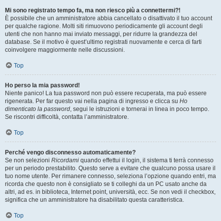
Mi sono registrato tempo fa, ma non riesco più a connettermi?!
È possibile che un amministratore abbia cancellato o disattivato il tuo account
per qualche ragione. Molti siti rimuovono periodicamente gli account degli
utenti che non hanno mai inviato messaggi, per ridurre la grandezza del
database. Se il motivo è quest’ultimo registrati nuovamente e cerca di farti
coinvolgere maggiormente nelle discussioni.
Top
Ho perso la mia password!
Niente panico! La tua password non può essere recuperata, ma può essere
rigenerata. Per far questo vai nella pagina di ingresso e clicca su
Ho
dimenticato la password
, segui le istruzioni e tornerai in linea in poco tempo.
Se riscontri difficoltà, contatta l’amministratore.
Top
Perché vengo disconnesso automaticamente?
Se non selezioni
Ricordami
quando effettui il login, il sistema ti terrà connesso
per un periodo prestabilito. Questo serve a evitare che qualcuno possa usare il
tuo nome utente. Per rimanere connesso, seleziona l’opzione quando entri, ma
ricorda che questo non è consigliato se ti colleghi da un PC usato anche da
altri, ad es. in biblioteca, Internet point, università, ecc. Se non vedi il checkbox,
significa che un amministratore ha disabilitato questa caratteristica.
Top