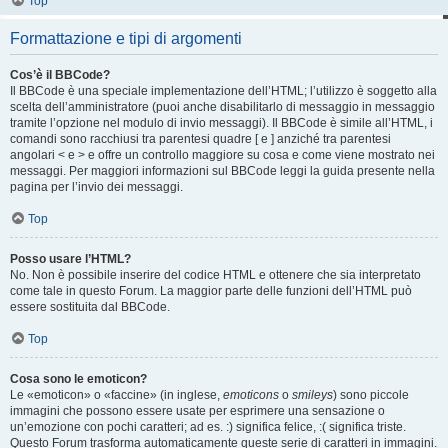
Top
Formattazione e tipi di argomenti
Cos’è il BBCode?
Il BBCode è una speciale implementazione dell’HTML; l’utilizzo è soggetto alla
scelta dell’amministratore (puoi anche disabilitarlo di messaggio in messaggio
tramite l’opzione nel modulo di invio messaggi). Il BBCode è simile all’HTML, i
comandi sono racchiusi tra parentesi quadre [ e ] anziché tra parentesi
angolari < e > e offre un controllo maggiore su cosa e come viene mostrato nei
messaggi. Per maggiori informazioni sul BBCode leggi la guida presente nella
pagina per l’invio dei messaggi.
Top
Posso usare l’HTML?
No. Non è possibile inserire del codice HTML e ottenere che sia interpretato
come tale in questo Forum. La maggior parte delle funzioni dell’HTML può
essere sostituita dal BBCode.
Top
Cosa sono le emoticon?
Le «emoticon» o «faccine» (in inglese,
emoticons
o
smileys
) sono piccole
immagini che possono essere usate per esprimere una sensazione o
un’emozione con pochi caratteri; ad es. :) significa felice, :( significa triste.
Questo Forum trasforma automaticamente queste serie di caratteri in immagini.