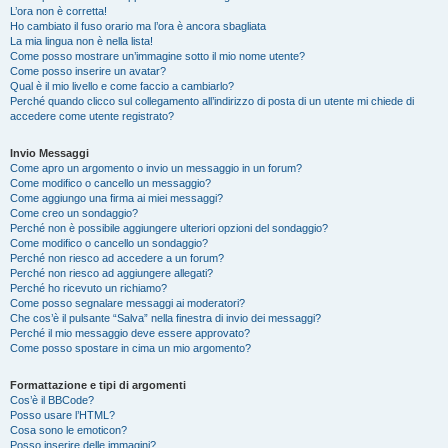
L’ora non è corretta!
Ho cambiato il fuso orario ma l’ora è ancora sbagliata
La mia lingua non è nella lista!
Come posso mostrare un’immagine sotto il mio nome utente?
Come posso inserire un avatar?
Qual è il mio livello e come faccio a cambiarlo?
Perché quando clicco sul collegamento all’indirizzo di posta di un utente mi chiede di
accedere come utente registrato?
Invio Messaggi
Come apro un argomento o invio un messaggio in un forum?
Come modifico o cancello un messaggio?
Come aggiungo una firma ai miei messaggi?
Come creo un sondaggio?
Perché non è possibile aggiungere ulteriori opzioni del sondaggio?
Come modifico o cancello un sondaggio?
Perché non riesco ad accedere a un forum?
Perché non riesco ad aggiungere allegati?
Perché ho ricevuto un richiamo?
Come posso segnalare messaggi ai moderatori?
Che cos’è il pulsante “Salva” nella finestra di invio dei messaggi?
Perché il mio messaggio deve essere approvato?
Come posso spostare in cima un mio argomento?
Formattazione e tipi di argomenti
Cos’è il BBCode?
Posso usare l’HTML?
Cosa sono le emoticon?
Posso inserire delle immagini?