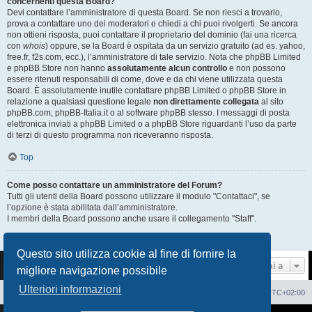
concernenti questa Board?
Devi contattare l’amministratore di questa Board. Se non riesci a trovarlo,
prova a contattare uno dei moderatori e chiedi a chi puoi rivolgerti. Se ancora
non ottieni risposta, puoi contattare il proprietario del dominio (fai una ricerca
con
whois
) oppure, se la Board è ospitata da un servizio gratuito (ad es. yahoo,
free.fr, f2s.com, ecc.), l’amministratore di tale servizio. Nota che phpBB Limited
e phpBB Store non hanno
assolutamente alcun controllo
e non possono
essere ritenuti responsabili di come, dove e da chi viene utilizzata questa
Board. È assolutamente inutile contattare phpBB Limited o phpBB Store in
relazione a qualsiasi questione legale
non direttamente collegata
al sito
phpBB.com, phpBB-Italia.it o al software phpBB stesso. I messaggi di posta
elettronica inviati a phpBB Limited o a phpBB Store riguardanti l’uso da parte
di terzi di questo programma non riceveranno risposta.
Top
Come posso contattare un amministratore del Forum?
Tutti gli utenti della Board possono utilizzare il modulo "Contattaci", se
l’opzione è stata abilitata dall’amministratore.
I membri della Board possono anche usare il collegamento "Staff".
Top
Questo sito utilizza cookie al fine di fornire la
Vai a
migliore navigazione possibile
Ulteriori informazioni
Sito Web
Forum
Cancella cookie
Tutti gli orari sono
UTC+02:00