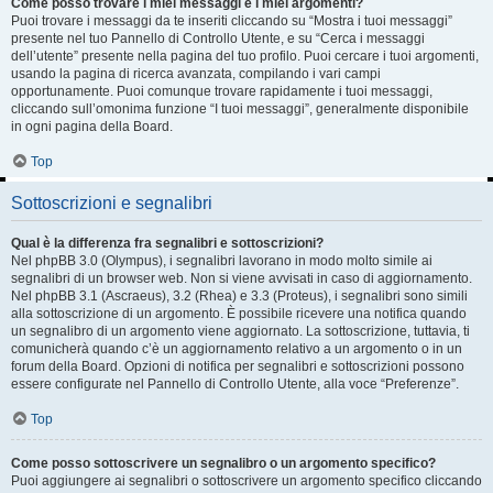
Come posso trovare i miei messaggi e i miei argomenti?
Puoi trovare i messaggi da te inseriti cliccando su “Mostra i tuoi messaggi”
presente nel tuo Pannello di Controllo Utente, e su “Cerca i messaggi
dell’utente” presente nella pagina del tuo profilo. Puoi cercare i tuoi argomenti,
usando la pagina di ricerca avanzata, compilando i vari campi
opportunamente. Puoi comunque trovare rapidamente i tuoi messaggi,
cliccando sull’omonima funzione “I tuoi messaggi”, generalmente disponibile
in ogni pagina della Board.
Top
Sottoscrizioni e segnalibri
Qual è la differenza fra segnalibri e sottoscrizioni?
Nel phpBB 3.0 (Olympus), i segnalibri lavorano in modo molto simile ai
segnalibri di un browser web. Non si viene avvisati in caso di aggiornamento.
Nel phpBB 3.1 (Ascraeus), 3.2 (Rhea) e 3.3 (Proteus), i segnalibri sono simili
alla sottoscrizione di un argomento. È possibile ricevere una notifica quando
un segnalibro di un argomento viene aggiornato. La sottoscrizione, tuttavia, ti
comunicherà quando c’è un aggiornamento relativo a un argomento o in un
forum della Board. Opzioni di notifica per segnalibri e sottoscrizioni possono
essere configurate nel Pannello di Controllo Utente, alla voce “Preferenze”.
Top
Come posso sottoscrivere un segnalibro o un argomento specifico?
Puoi aggiungere ai segnalibri o sottoscrivere un argomento specifico cliccando