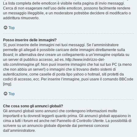
La lista completa delle emoticon è visibile nella pagina di invio messaggi.
Cerca di non esagerare nell’uso delle emoticon, possono facilmente rendere
un messaggio illeggibile, e un moderatore potrebbe decidere di modificarlo o
addirittura rimuoverlo.
Top
Posso inserire delle immagini?
Sì, puoi inserire delle immagini nei tuoi messaggi. Se l’amministratore
permette gli allegati è possibile caricare delle immagini direttamente sulla
Board; in alternativa devi creare un collegamento a un’immagine ospitata su
un server di pubblico accesso, ad es. http://www.indirizzo-del-
sito.com/immagine.gif. Non puoi inserire immagini che hai sul tuo PC (a meno
che non abbia un server!) o immagini che si trovano dietro sistemi di
autenticazione, come caselle di posta tipo yahoo o hotmail, siti protetti da
codici di accesso, ecc. Per inserire l’immagine, puoi usare il comando BBCode
[img].
Top
Che cosa sono gli annunci globali?
Gli annunci globali sono annunci che contengono informazioni molto
importanti e tu dovresti leggerli quanto prima. Gli annunci globali appaiono in
cima a tutti i forum ed anche nel Pannello di Controllo Utente. La possibilità di
scrivere su un annuncio globale dipende dai permessi concessi
dall’amministratore.