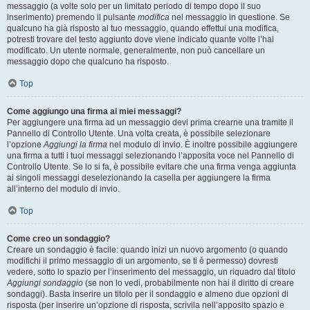
messaggio (a volte solo per un limitato periodo di tempo dopo il suo
inserimento) premendo il pulsante
modifica
nel messaggio in questione. Se
qualcuno ha già risposto al tuo messaggio, quando effettui una modifica,
potresti trovare del testo aggiunto dove viene indicato quante volte l’hai
modificato. Un utente normale, generalmente, non può cancellare un
messaggio dopo che qualcuno ha risposto.
Top
Come aggiungo una firma ai miei messaggi?
Per aggiungere una firma ad un messaggio devi prima crearne una tramite il
Pannello di Controllo Utente. Una volta creata, è possibile selezionare
l’opzione
Aggiungi la firma
nel modulo di invio. È inoltre possibile aggiungere
una firma a tutti i tuoi messaggi selezionando l’apposita voce nel Pannello di
Controllo Utente. Se lo si fa, è possibile evitare che una firma venga aggiunta
ai singoli messaggi deselezionando la casella per aggiungere la firma
all’interno del modulo di invio.
Top
Come creo un sondaggio?
Creare un sondaggio è facile: quando inizi un nuovo argomento (o quando
modifichi il primo messaggio di un argomento, se ti è permesso) dovresti
vedere, sotto lo spazio per l’inserimento del messaggio, un riquadro dal titolo
Aggiungi sondaggio
(se non lo vedi, probabilmente non hai il diritto di creare
sondaggi). Basta inserire un titolo per il sondaggio e almeno due opzioni di
risposta (per inserire un’opzione di risposta, scrivila nell’apposito spazio e