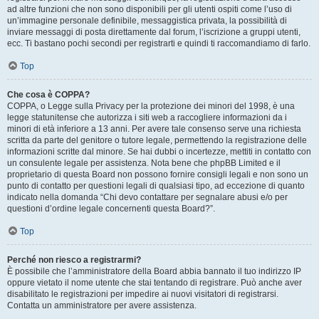
ad altre funzioni che non sono disponibili per gli utenti ospiti come l’uso di
un’immagine personale definibile, messaggistica privata, la possibilità di
inviare messaggi di posta direttamente dal forum, l’iscrizione a gruppi utenti,
ecc. Ti bastano pochi secondi per registrarti e quindi ti raccomandiamo di farlo.
Top
Che cosa è COPPA?
COPPA, o Legge sulla Privacy per la protezione dei minori del 1998, è una
legge statunitense che autorizza i siti web a raccogliere informazioni da i
minori di età inferiore a 13 anni. Per avere tale consenso serve una richiesta
scritta da parte del genitore o tutore legale, permettendo la registrazione delle
informazioni scritte dal minore. Se hai dubbi o incertezze, mettiti in contatto con
un consulente legale per assistenza. Nota bene che phpBB Limited e il
proprietario di questa Board non possono fornire consigli legali e non sono un
punto di contatto per questioni legali di qualsiasi tipo, ad eccezione di quanto
indicato nella domanda “Chi devo contattare per segnalare abusi e/o per
questioni d’ordine legale concernenti questa Board?”.
Top
Perché non riesco a registrarmi?
È possibile che l’amministratore della Board abbia bannato il tuo indirizzo IP
oppure vietato il nome utente che stai tentando di registrare. Può anche aver
disabilitato le registrazioni per impedire ai nuovi visitatori di registrarsi.
Contatta un amministratore per avere assistenza.