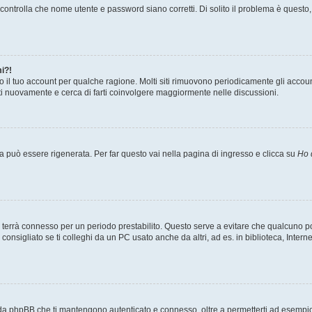
ontrolla che nome utente e password siano corretti. Di solito il problema è questo, 
i?!
o il tuo account per qualche ragione. Molti siti rimuovono periodicamente gli accou
ati nuovamente e cerca di farti coinvolgere maggiormente nelle discussioni.
può essere rigenerata. Per far questo vai nella pagina di ingresso e clicca su
Ho 
a ti terrà connesso per un periodo prestabilito. Questo serve a evitare che qualcuno
nsigliato se ti colleghi da un PC usato anche da altri, ad es. in biblioteca, Internet
 da phpBB che ti mantengono autenticato e connesso, oltre a permetterti ad esempio d