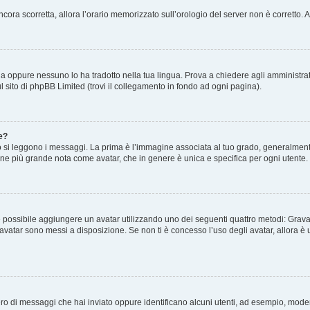
 ancora scorretta, allora l’orario memorizzato sull’orologio del server non è corretto
a oppure nessuno lo ha tradotto nella tua lingua. Prova a chiedere agli amministrato
l sito di phpBB Limited (trovi il collegamento in fondo ad ogni pagina).
e?
 leggono i messaggi. La prima è l’immagine associata al tuo grado, generalmente h
magine più grande nota come avatar, che in genere è unica e specifica per ogni utente.
o” è possibile aggiungere un avatar utilizzando uno dei seguenti quattro metodi: Gra
i avatar sono messi a disposizione. Se non ti è concesso l’uso degli avatar, allora 
mero di messaggi che hai inviato oppure identificano alcuni utenti, ad esempio, mode