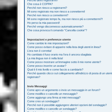
Perché devo registrarmi?
Che cosa è COPPA?
Perché non riesco a registrarmi?
Mi sono registrato ma non riesco a connettermi!
Perché non riesco a connettermi?
Mi sono registrato tempo fa, ma non riesco più a connettermi?!
Ho perso la mia password!
Perché vengo disconnesso automaticamente?
Che cosa provoca il comando “Cancella cookie”?
Impostazioni e preferenze utente
Come cambio le mie impostazioni?
Come posso evitare di apparire nella lista degli utenti in linea?
L’ora non è corretta!
Ho cambiato il fuso orario ma l’ora è ancora sbagliata
La mia lingua non è nella lista!
Come posso mostrare un’immagine sotto il mio nome utente?
Come posso inserire un avatar?
Qual è il mio livello e come faccio a cambiarlo?
Perché quando clicco sul collegamento all’indirizzo di posta di un ute
registrato?
Invio Messaggi
Come apro un argomento o invio un messaggio in un forum?
Come modifico o cancello un messaggio?
Come aggiungo una firma ai miei messaggi?
Come creo un sondaggio?
Perché non è possibile aggiungere ulteriori opzioni del sondaggio?
Come modifico o cancello un sondaggio?