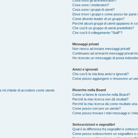
Cosa sono gli amministratori?
Cosa sono i moderatori?
Cosa sono i gruppi di utenti?
Dove trovo i gruppi e come posso far parte d
Come divento leader di un gruppo?
Perché alcuni gruppi di utenti appaiono in colo
Che cos’è un gruppo di utenti predefinito?
Che cos’è il collegamento “Staff”?
Messaggi privati
Non riesco ad inviare messaggi privati!
Continuano ad arrivarmi messaggi privati ind
Ho ricevuto un messaggio di posta indeside
Amici e ignorati
Che cos’è la mia lista amici e ignorati?
Come posso aggiungere o rimuovere un utente
Ricerche nella Board
nte mi chiede di accedere come utente
Come si fanno le ricerche nella Board?
Perché la mia ricerca non dà risultati?
Perché la mia ricerca dà come risultato una
Come posso cercare un utente?
Come posso trovare i miei messaggi e i mie
Sottoscrizioni e segnalibri
Qual è la differenza fra segnalibri e sottoscr
Come posso sottoscrivere un segnalibro o 