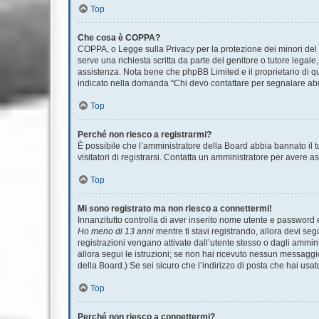
Top
Che cosa è COPPA?
COPPA, o Legge sulla Privacy per la protezione dei minori del 1
serve una richiesta scritta da parte del genitore o tutore legale
assistenza. Nota bene che phpBB Limited e il proprietario di qu
indicato nella domanda “Chi devo contattare per segnalare abu
Top
Perché non riesco a registrarmi?
È possibile che l’amministratore della Board abbia bannato il tu
visitatori di registrarsi. Contatta un amministratore per avere a
Top
Mi sono registrato ma non riesco a connettermi!
Innanzitutto controlla di aver inserito nome utente e password 
Ho meno di 13 anni
mentre ti stavi registrando, allora devi seg
registrazioni vengano attivate dall’utente stesso o dagli amminis
allora segui le istruzioni; se non hai ricevuto nessun messaggio.
della Board.) Se sei sicuro che l’indirizzo di posta che hai usat
Top
Perché non riesco a connettermi?