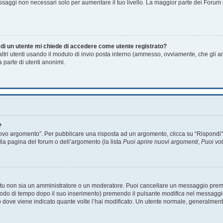
essaggi non necessari solo per aumentare il tuo livello. La maggior parte dei Foru
a di un utente mi chiede di accedere come utente registrato?
 altri utenti usando il modulo di invio posta interno (ammesso, ovviamente, che gli 
 parte di utenti anonimi.
?
o argomento”. Per pubblicare una risposta ad un argomento, clicca su “Rispondi”. Po
lla pagina del forum o dell’argomento (la lista
Puoi aprire nuovi argomenti
,
Puoi vo
e tu non sia un amministratore o un moderatore. Puoi cancellare un messaggio prem
riodo di tempo dopo il suo inserimento) premendo il pulsante
modifica
nel messaggio
unto dove viene indicato quante volte l’hai modificato. Un utente normale, general