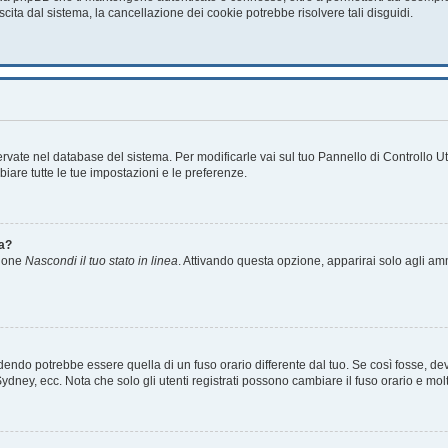
scita dal sistema, la cancellazione dei cookie potrebbe risolvere tali disguidi.
servate nel database del sistema. Per modificarle vai sul tuo Pannello di Controllo
are tutte le tue impostazioni e le preferenze.
ea?
zione
Nascondi il tuo stato in linea
. Attivando questa opzione, apparirai solo agli amm
ndo potrebbe essere quella di un fuso orario differente dal tuo. Se così fosse, devi 
ydney, ecc. Nota che solo gli utenti registrati possono cambiare il fuso orario e mol