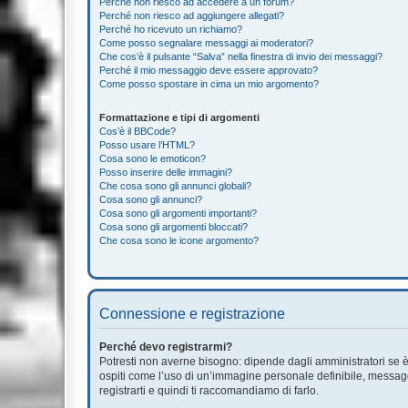
Perché non riesco ad accedere a un forum?
Perché non riesco ad aggiungere allegati?
Perché ho ricevuto un richiamo?
Come posso segnalare messaggi ai moderatori?
Che cos’è il pulsante “Salva” nella finestra di invio dei messaggi?
Perché il mio messaggio deve essere approvato?
Come posso spostare in cima un mio argomento?
Formattazione e tipi di argomenti
Cos’è il BBCode?
Posso usare l’HTML?
Cosa sono le emoticon?
Posso inserire delle immagini?
Che cosa sono gli annunci globali?
Cosa sono gli annunci?
Cosa sono gli argomenti importanti?
Cosa sono gli argomenti bloccati?
Che cosa sono le icone argomento?
Connessione e registrazione
Perché devo registrarmi?
Potresti non averne bisogno: dipende dagli amministratori se è 
ospiti come l’uso di un’immagine personale definibile, messaggis
registrarti e quindi ti raccomandiamo di farlo.