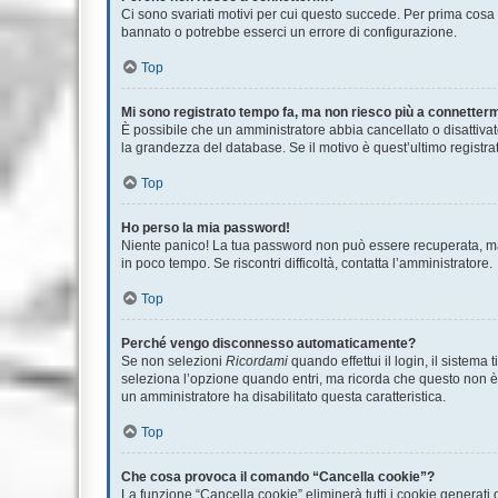
Ci sono svariati motivi per cui questo succede. Per prima cosa c
bannato o potrebbe esserci un errore di configurazione.
Top
Mi sono registrato tempo fa, ma non riesco più a connetterm
È possibile che un amministratore abbia cancellato o disattivat
la grandezza del database. Se il motivo è quest’ultimo registr
Top
Ho perso la mia password!
Niente panico! La tua password non può essere recuperata, ma 
in poco tempo. Se riscontri difficoltà, contatta l’amministratore.
Top
Perché vengo disconnesso automaticamente?
Se non selezioni
Ricordami
quando effettui il login, il sistem
seleziona l’opzione quando entri, ma ricorda che questo non è co
un amministratore ha disabilitato questa caratteristica.
Top
Che cosa provoca il comando “Cancella cookie”?
La funzione “Cancella cookie” eliminerà tutti i cookie generati