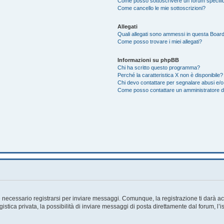
Come posso sottoscrivere un forum specifi
Come cancello le mie sottoscrizioni?
Allegati
Quali allegati sono ammessi in questa Boar
Come posso trovare i miei allegati?
Informazioni su phpBB
Chi ha scritto questo programma?
Perché la caratteristica X non è disponibile?
Chi devo contattare per segnalare abusi e/o
Come posso contattare un amministratore 
necessario registrarsi per inviare messaggi. Comunque, la registrazione ti darà acc
tica privata, la possibilità di inviare messaggi di posta direttamente dal forum, l’i