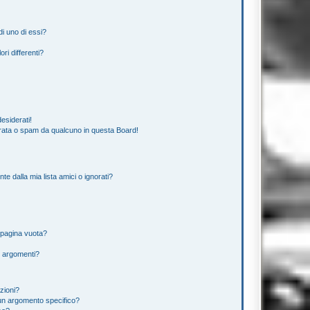
i uno di essi?
ri differenti?
esiderati!
rata o spam da qualcuno in questa Board!
 dalla mia lista amici o ignorati?
 pagina vuota?
i argomenti?
izioni?
un argomento specifico?