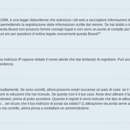
998, è una legge statunitense che autorizza i siti web a raccogliere informazioni da
, permettendo la registrazione delle informazioni scritte dal minore. Se hai dubbi o 
esta Board non possono fornire consigli legali e non sono un punto di contatto per 
si e/o per questioni d’ordine legale concernenti questa Board?”.
o indirizzo IP oppure vietato il nome utente che stai tentando di registrare. Può anc
ssistenza.
esattamente. Se sono corretti, allora possono esser successe un paio di cose: se il 
uire le istruzioni che hai ricevuto. Se questo non è il tuo caso, forse devi attivare i
tratori, prima di poter accedere. Quando ti registri ti verrà indicato che tipo di attiv
.. sei sicuro che il tuo indirizzo di posta sia valido? (L’attivazione via posta serve
o sia corretto, allora prova a contattare un amministratore.